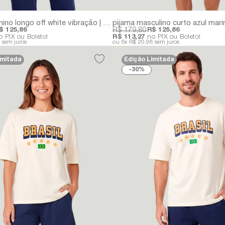
pijama feminino longo off white vibração | 100% algodão
$ 125,86
R$ 179,80
R$ 125,86
 PIX ou Boleto!
R$ 113,27
no PIX ou Boleto!
8
sem juros
6x
R$ 20,98
sem juros
imitada
Edição Limitada
30%