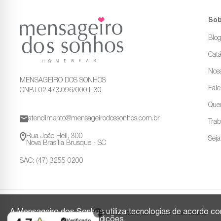
Sob
Blo
Catá
Noss
MENSAGEIRO DOS SONHOS
Fal
CNPJ 02.473.096/0001-30
Que
atendimento@mensageirodossonhos.com.br
Tra
Rua João Heil, 300
Sej
Nova Brasília Brusque - SC
SAC: (47) 3255 0200
A Mensageiro dos Sonhos utiliza tecnologias de acordo co
© 2025 - Mensageiro dos Sonhos. Todos os direitos reservados.
concorda com estas condições.