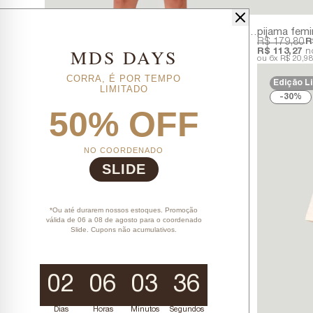
pijama curto feminino azul marinho vibração | 100% algodão
R$ 159,80
R$ 111,86
R$ 179,80
R
MDS DAYS
R$ 100,67
no PIX ou Boleto!
R$ 113,27
no
5x
R$ 22,37
sem juros
6x
R$ 20,9
CORRA, É POR TEMPO
Edição L
LIMITADO
30%
50% OFF
NO COORDENADO
SLIDE
*Ou até durarem nossos estoques. Promoção
válida de 06 a 08 de agosto para o coordenado
Slide. Cupons não acumulativos.
02
06
03
36
Dias
Horas
Minutos
Segundos