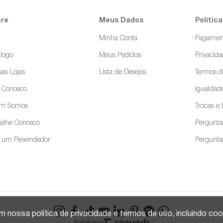
re
Meus Dados
Política
g
Minha Conta
Pagamen
logo
Meus Pedidos
Privacid
as Lojas
Lista de Desejos
Termos d
e Conosco
Igualdade
m Somos
Trocas e
balhe Conosco
Pergunta
a um Revendedor
Pergunta
m nossa política de privacidade e termos de uso, incluindo c
Plataforma