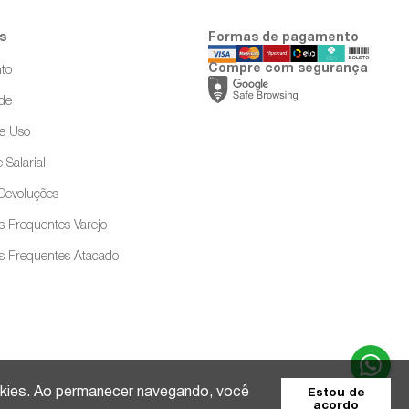
s
Formas de pagamento
Compre com segurança
to
ade
e Uso
 Salarial
 Devoluções
s Frequentes Varejo
s Frequentes Atacado
ookies. Ao permanecer navegando, você
Estou de
acordo