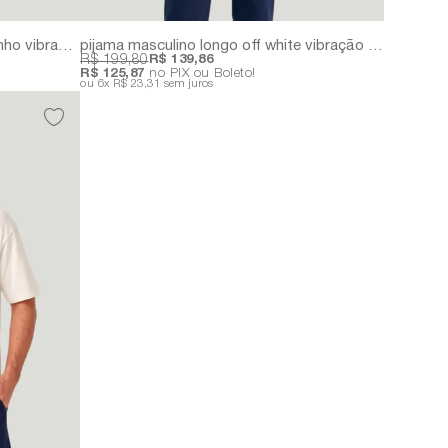
pijama masculino curto azul marinho vibração | 100% algodão
pijama masculino longo off white vibração | 100% algodão
R$ 199,80
R$ 139,86
R$ 125,87
no PIX ou Boleto!
6x
R$ 23,31
sem juros