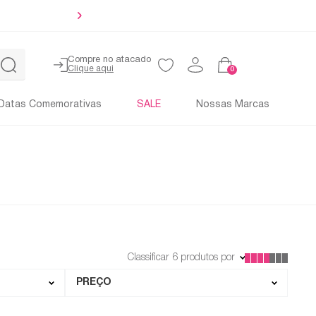
Até 4x sem 
Compre no atacado
0
Datas Comemorativas
SALE
Nossas Marcas
Classificar
6
produtos por
PREÇO