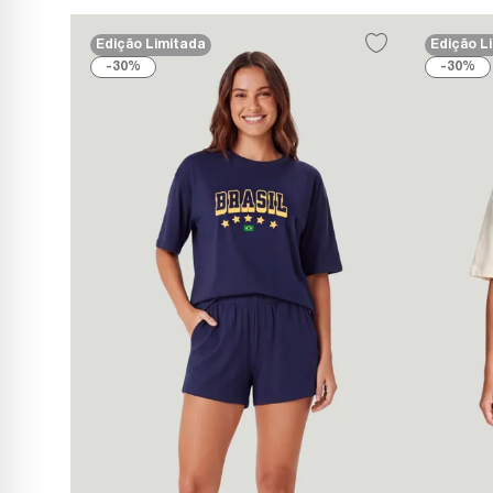
Edição Limitada
Edição L
30%
30%