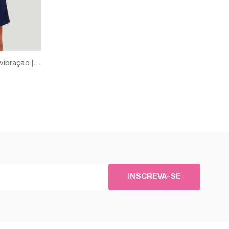
pijama masculino curto off white vibração | 100% algodão
INSCREVA-SE