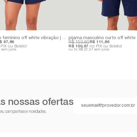
pijama curto feminino off white vibração | 100% algodão
$ 97,86
R$ 159,80
R$ 111,86
PIX ou Boleto!
R$ 100,67
no PIX ou Boleto!
7
sem juros
5x
R$ 22,37
sem juros
s nossas ofertas
ções, campanhas e novidades.