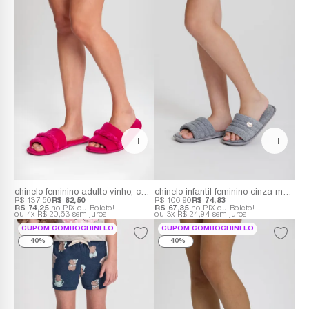
chinelo feminino adulto vinho, chumbo, azul marinho e rosa
chinelo infantil feminino cinza mescla
R$ 137,50
R$ 82,50
R$ 106,90
R$ 74,83
R$ 74,25
no PIX ou Boleto!
R$ 67,35
no PIX ou Boleto!
4x
R$ 20,63
sem juros
3x
R$ 24,94
sem juros
CUPOM COMBOCHINELO
CUPOM COMBOCHINELO
40%
40%