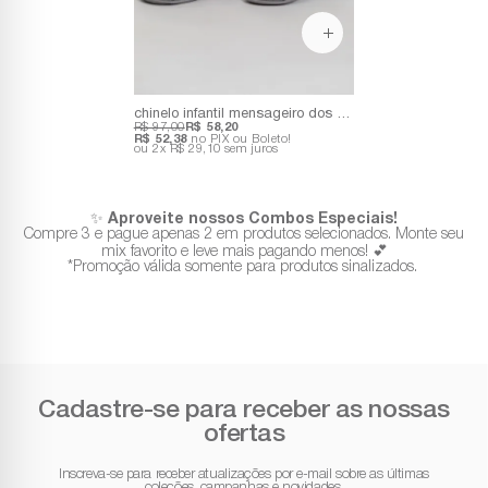
chinelo infantil mensageiro dos sonhos
R$ 97,00
R$ 58,20
R$ 52,38
no PIX ou Boleto!
2x
R$ 29,10
sem juros
✨
Aproveite nossos Combos Especiais!
Compre 3 e pague apenas 2 em produtos selecionados. Monte seu
mix favorito e leve mais pagando menos! 💕
*Promoção válida somente para produtos sinalizados.
Cadastre-se para receber as nossas
ofertas
Inscreva-se para receber atualizações por e-mail sobre as últimas
coleções, campanhas e novidades.