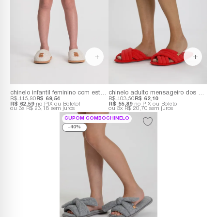
chinelo infantil feminino com estampa de capivara
chinelo adulto mensageiro dos sonhos
R$ 115,90
R$ 69,54
R$ 103,50
R$ 62,10
R$ 62,59
no PIX ou Boleto!
R$ 55,89
no PIX ou Boleto!
3x
R$ 23,18
sem juros
3x
R$ 20,70
sem juros
CUPOM COMBOCHINELO
40%