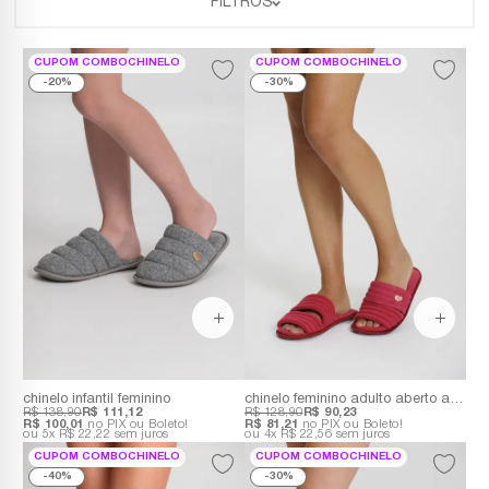
FILTROS
CUPOM COMBOCHINELO
CUPOM COMBOCHINELO
20%
30%
chinelo infantil feminino
chinelo feminino adulto aberto azul e vermelho
R$ 138,90
R$ 111,12
R$ 128,90
R$ 90,23
R$ 100,01
no PIX ou Boleto!
R$ 81,21
no PIX ou Boleto!
5x
R$ 22,22
sem juros
4x
R$ 22,56
sem juros
CUPOM COMBOCHINELO
CUPOM COMBOCHINELO
40%
30%