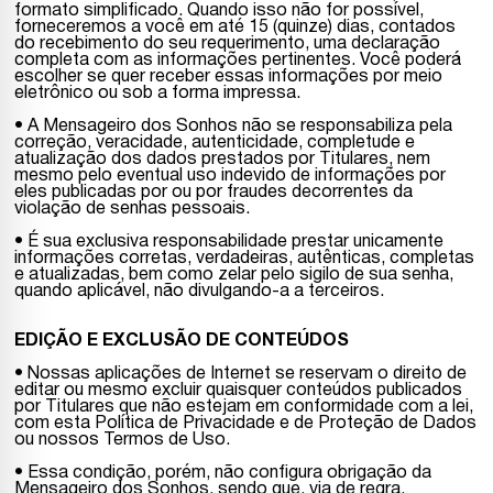
formato simplificado. Quando isso não for possível,
forneceremos a você em até 15 (quinze) dias, contados
do recebimento do seu requerimento, uma declaração
completa com as informações pertinentes. Você poderá
escolher se quer receber essas informações por meio
eletrônico ou sob a forma impressa.
• A Mensageiro dos Sonhos não se responsabiliza pela
correção, veracidade, autenticidade, completude e
atualização dos dados prestados por Titulares, nem
mesmo pelo eventual uso indevido de informações por
eles publicadas por ou por fraudes decorrentes da
violação de senhas pessoais.
• É sua exclusiva responsabilidade prestar unicamente
informações corretas, verdadeiras, autênticas, completas
e atualizadas, bem como zelar pelo sigilo de sua senha,
quando aplicável, não divulgando-a a terceiros.
EDIÇÃO E EXCLUSÃO DE CONTEÚDOS
• Nossas aplicações de Internet se reservam o direito de
editar ou mesmo excluir quaisquer conteúdos publicados
por Titulares que não estejam em conformidade com a lei,
com esta Política de Privacidade e de Proteção de Dados
ou nossos Termos de Uso.
• Essa condição, porém, não configura obrigação da
Mensageiro dos Sonhos, sendo que, via de regra,