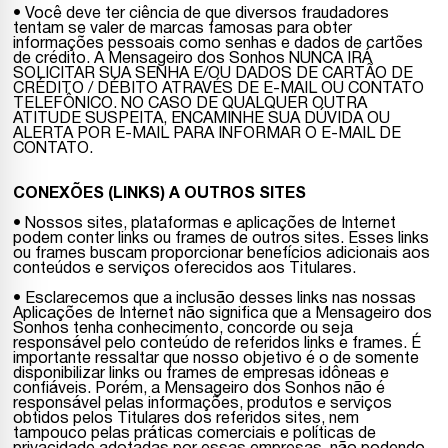
• Você deve ter ciência de que diversos fraudadores
tentam se valer de marcas famosas para obter
informações pessoais como senhas e dados de cartões
de crédito. A Mensageiro dos Sonhos NUNCA IRÁ
SOLICITAR SUA SENHA E/OU DADOS DE CARTÃO DE
CRÉDITO / DÉBITO ATRAVÉS DE E-MAIL OU CONTATO
TELEFÔNICO. NO CASO DE QUALQUER OUTRA
ATITUDE SUSPEITA, ENCAMINHE SUA DÚVIDA OU
ALERTA POR E-MAIL PARA INFORMAR O E-MAIL DE
CONTATO.
CONEXÕES (LINKS) A OUTROS SITES
• Nossos sites, plataformas e aplicações de Internet
podem conter links ou frames de outros sites. Esses links
ou frames buscam proporcionar benefícios adicionais aos
conteúdos e serviços oferecidos aos Titulares.
• Esclarecemos que a inclusão desses links nas nossas
Aplicações de Internet não significa que a Mensageiro dos
Sonhos tenha conhecimento, concorde ou seja
responsável pelo conteúdo de referidos links e frames. É
importante ressaltar que nosso objetivo é o de somente
disponibilizar links ou frames de empresas idôneas e
confiáveis. Porém, a Mensageiro dos Sonhos não é
responsável pelas informações, produtos e serviços
obtidos pelos Titulares dos referidos sites, nem
tampouco pelas práticas comerciais e políticas de