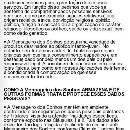
ou desnecessários para a prestação dos nossos
serviços. Em função disso, pedimos que você se
abstenha de compartilhar dados pessoais sensíveis
conosco, como por exemplo, aqueles relativos à sua
origem racial ou étnica, convicção religiosa, opinião
política, filiação a sindicato ou a organização de caráter
religioso, filosófico ou político, saúde ou vida sexual, bem
como dado genético.
• A Mensageiro dos Sonhos possui uma variedade de
produtos destinados ao público infanto-juvenil. No
entanto, não tratamos dados de Titulares que sejam
crianças sem que haja consentimento específico e em
destaque dado por pelo menos um dos pais ou pelo
responsável legal. A conclusão de cadastros em nossas
lojas físicas, bem como em nossas Aplicações de Internet
é condicionada à comprovação de que esse
consentimento foi dado.
COMO A Mensageiro dos Sonhos ARMAZENA E DE
OUTRAS FORMAS TRATA E PROTEGE ESSES DADOS
PESSOAIS?
• A Mensageiro dos Sonhos mantém em ambiente
controlado e de segurança os dados pessoais coletados
de Titulares, visando a atender finalidades específicas,
conforme exposto nas Cláusulas 1 e 2. Tais dados são
excluídos tão logo atingida a finalidade de seu uso pela
Mensageiro dos Sonhos, conforme Cláusula 1 acima. Nas