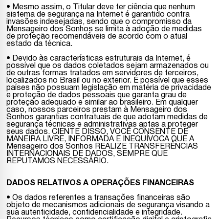
• Mesmo assim, o Titular deve ter ciência que nenhum
sistema de segurança na Internet é garantido contra
invasões indesejadas, sendo que o compromisso da
Mensageiro dos Sonhos se limita à adoção de medidas
de proteção recomendáveis de acordo com o atual
estado da técnica.
• Devido às características estruturais da Internet, é
possível que os dados coletados sejam armazenados ou
de outras formas tratados em servidores de terceiros,
localizados no Brasil ou no exterior. É possível que esses
países não possuam legislação em matéria de privacidade
e proteção de dados pessoais que garanta grau de
proteção adequado e similar ao brasileiro. Em qualquer
caso, nossos parceiros prestam à Mensageiro dos
Sonhos garantias contratuais de que adotam medidas de
segurança técnicas e administrativas aptas a proteger
seus dados. CIENTE DISSO, VOCÊ CONSENTE DE
MANEIRA LIVRE, INFORMADA E INEQUÍVOCA QUE A
Mensageiro dos Sonhos REALIZE TRANSFERÊNCIAS
INTERNACIONAIS DE DADOS, SEMPRE QUE
REPUTAMOS NECESSÁRIO.
DADOS RELATIVOS A OPERAÇÕES FINANCEIRAS
• Os dados referentes a transações financeiras são
objeto de mecanismos adicionais de segurança visando a
sua autenticidade, confidencialidade e integridade.