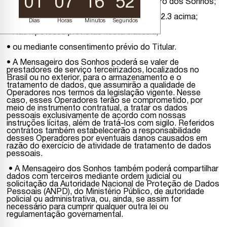
01
07
16
51
econômico ou controladas pela Mensageiro dos Sonhos;
• Com as entidades mencionadas no item 2.3 acima;
Dias
Horas
Minutos
Segundos
• Nas hipóteses previstas nesta cláusula;
• ou mediante consentimento prévio do Titular.
• A Mensageiro dos Sonhos poderá se valer de
prestadores de serviço terceirizados, localizados no
Brasil ou no exterior, para o armazenamento e o
tratamento de dados, que assumirão a qualidade de
Operadores nos termos da legislação vigente. Nesse
caso, esses Operadores terão se comprometido, por
meio de instrumento contratual, a tratar os dados
pessoais exclusivamente de acordo com nossas
instruções lícitas, além de tratá-los com sigilo. Referidos
contratos também estabelecerão a responsabilidade
desses Operadores por eventuais danos causados em
razão do exercício de atividade de tratamento de dados
pessoais.
• A Mensageiro dos Sonhos também poderá compartilhar
dados com terceiros mediante ordem judicial ou
solicitação da Autoridade Nacional de Proteção de Dados
Pessoais (ANPD), do Ministério Público, de autoridade
policial ou administrativa, ou, ainda, se assim for
necessário para cumprir qualquer outra lei ou
regulamentação governamental.