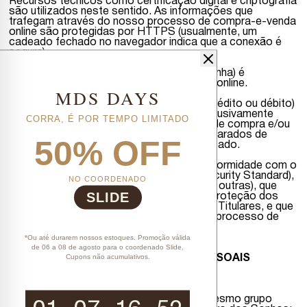
Recursos técnicos como certificação digital e criptografia
são utilizados neste sentido. As informações que
trafegam através do nosso processo de compra-e-venda
online são protegidas por HTTPS (usualmente, um
cadeado fechado no navegador indica que a conexão é
segura).
• O processo de Identificação (Login e Senha) é
obrigatório em todo processo de compra online.
MDS DAYS
• Os números do cartão de pagamento (crédito ou débito)
informados pelo Titular são utilizados exclusivamente
CORRA, É POR TEMPO LIMITADO
para fins de autorização das transações de compra e/ou
pagamento, sendo criptografados e mascarados de
50% OFF
acordo com as melhores práticas de mercado.
• A Mensageiro dos Sonhos está em conformidade com o
PCI DSS (Payment Card Industry Data Security Standard),
NO COORDENADO
padrão das bandeiras (Visa, MasterCard e outras), que
SLIDE
estabelece o modelo de segurança para proteção dos
dados de cartões de crédito e débito dos Titulares, e que
se aplica tanto às lojas físicas como aos processo de
compra-e-venda online.
*Ou até durarem nossos estoques. Promoção válida
de 06 a 08 de agosto para o coordenado Slide.
Cupons não acumulativos.
COMPARTILHAMENTO DE DADOS PESSOAIS
• Somente compartilhamos dados:
• Com outras empresas integrantes do mesmo grupo