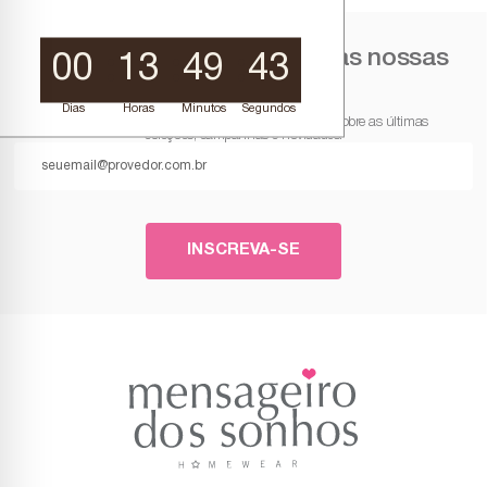
Cadastre-se para receber as nossas
00
13
49
43
ofertas
Dias
Horas
Minutos
Segundos
Inscreva-se para receber atualizações por e-mail sobre as últimas
coleções, campanhas e novidades.
INSCREVA-SE