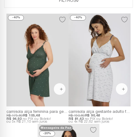
FILTROS
40%
40%
camisola alça feminina para gestante e amamentação plenitude | viscolycra com estampa poá verde
camisola alça gestante adulto feminino ribana com escrita love
R$ 175,80
R$ 105,48
R$ 150,80
R$ 90,48
R$ 94,93
no PIX ou Boleto!
R$ 81,43
no PIX ou Boleto!
5x
R$ 21,10
sem juros
4x
R$ 22,62
sem juros
Mensageira da Paz
20%