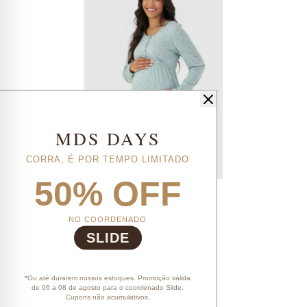
MDS DAYS
CORRA, É POR TEMPO LIMITADO
50% OFF
camisola manga longa abertura frontal adulto feminino estampado
R$ 109,90
R$ 87,92
R$ 79,13
no PIX ou Boleto!
4x
R$ 21,98
sem juros
NO COORDENADO
SLIDE
*Ou até durarem nossos estoques. Promoção válida
de 06 a 08 de agosto para o coordenado Slide.
Cupons não acumulativos.