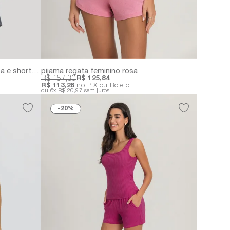
conjunto curto aconchego | regata e shorts em ribana canelada larga com bolsos
pijama regata feminino rosa
R$ 157,30
R$ 125,84
R$ 113,26
no PIX ou Boleto!
6x
R$ 20,97
sem juros
20%