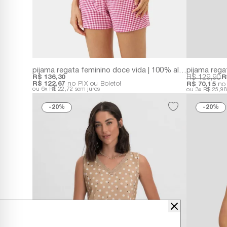
pijama regata feminino doce vida | 100% algodão off white com estampa de laços
R$ 136,30
R$ 129,90
R
R$ 122,67
no PIX ou Boleto!
R$ 70,15
no 
6x
R$ 22,72
sem juros
3x
R$ 25,9
20%
20%