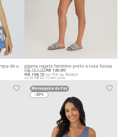
pijama regata feminino com estampa de ursinhos
pijama regata feminino preto e rosa fúcsia
R$ 151,00
R$ 120,80
R$ 108,72
no PIX ou Boleto!
6x
R$ 20,13
sem juros
Mensageira da Paz
20%