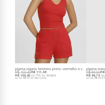
pijama regata feminino preto; vermelho e verde
R$ 159,40
R$ 111,58
R$ 89,90
R$
R$ 100,42
no PIX ou Boleto!
R$ 64,73
no 
5x
R$ 22,32
sem juros
3x
R$ 23,9