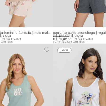
pijama regata feminino floresta | meia malha com estampa de bichinhos
$ 77,94
R$ 135,90
R$ 95,13
PIX ou Boleto!
R$ 85,62
no PIX ou Boleto!
8
sem juros
4x
R$ 23,78
sem juros
30%