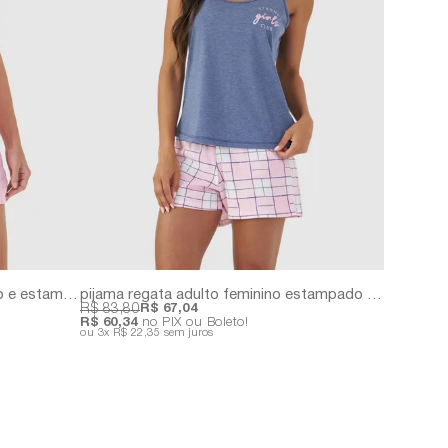
pijama regata adulto feminino liso e estampado
pijama regata adulto feminino estampado e liso
R$ 83,80
R$ 67,04
R$ 60,34
no PIX ou Boleto!
3x
R$ 22,35
sem juros