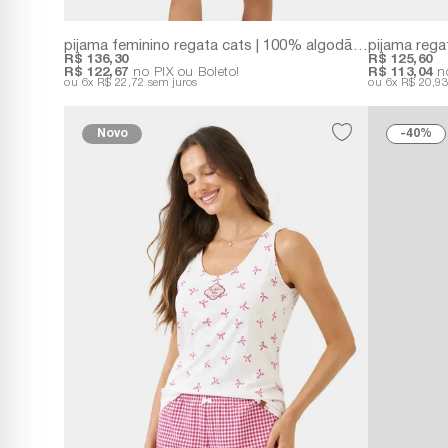
pijama feminino regata cats | 100% algodão com estampa de gatinhos
R$ 136,30
R$ 125,60
R$ 122,67
no PIX ou Boleto!
R$ 113,04
no
6x
R$ 22,72
sem juros
6x
R$ 20,9
Novo
40%