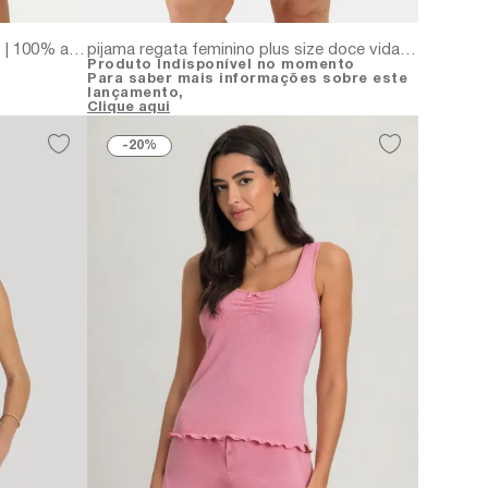
pijama regata feminino limoncello | 100% algodão com estampa de limões
pijama regata feminino plus size doce vida | 100% algodão off white com estampa de laços
Produto Indisponível no momento
Clique aqui
20%