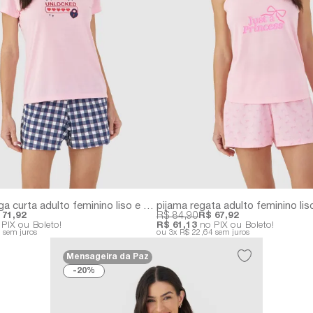
pijama manga curta adulto feminino liso e estampado
 71,92
R$ 84,90
R$ 67,92
PIX ou Boleto!
R$ 61,13
no PIX ou Boleto!
7
sem juros
3x
R$ 22,64
sem juros
Mensageira da Paz
20%