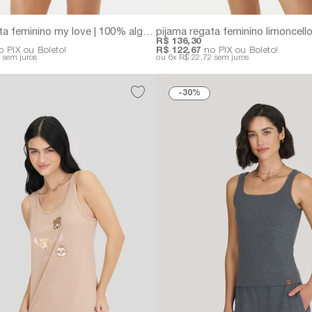
pijama regata feminino my love | 100% algodão com estampa de corações vermelhos
R$ 136,30
 PIX ou Boleto!
R$ 122,67
no PIX ou Boleto!
3
sem juros
6x
R$ 22,72
sem juros
30%