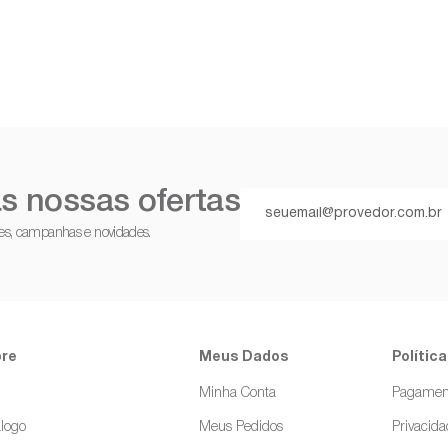
s nossas ofertas
ções, campanhas e novidades.
re
Meus Dados
Política
g
Minha Conta
Pagamen
logo
Meus Pedidos
Privacid