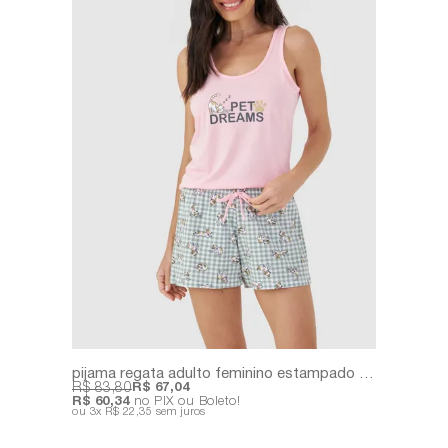
pijama regata adulto feminino estampado e liso
R$ 83,80
R$ 67,04
R$ 60,34
no PIX ou Boleto!
3x
R$ 22,35
sem juros