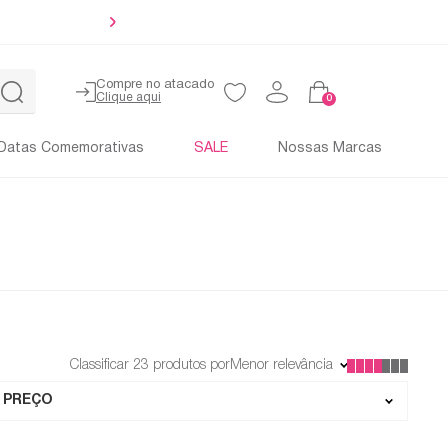
Até 4x sem 
Compre no atacado
0
Datas Comemorativas
SALE
Nossas Marcas
Classificar
23
produtos por
Menor relevância
PREÇO