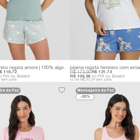
pijama feminino regata amore | 100% algodão com estampa de corações
$ 116,72
R$ 173,90
R$ 121,73
 PIX ou Boleto!
R$ 109,56
no PIX ou Boleto!
4
sem juros
6x
R$ 20,29
sem juros
ra da Paz
Mensageira da Paz
20%