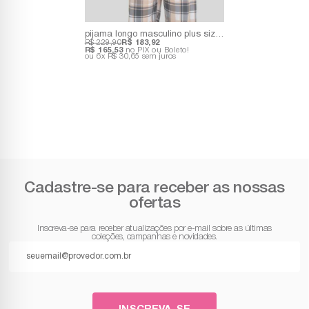
pijama longo masculino plus size sempre juntos | blusa meia malha e calça 100% algodão
R$ 229,90
R$ 183,92
R$ 165,53
no PIX ou Boleto!
6x
R$ 30,65
sem juros
Cadastre-se para receber as nossas
ofertas
Inscreva-se para receber atualizações por e-mail sobre as últimas
coleções, campanhas e novidades.