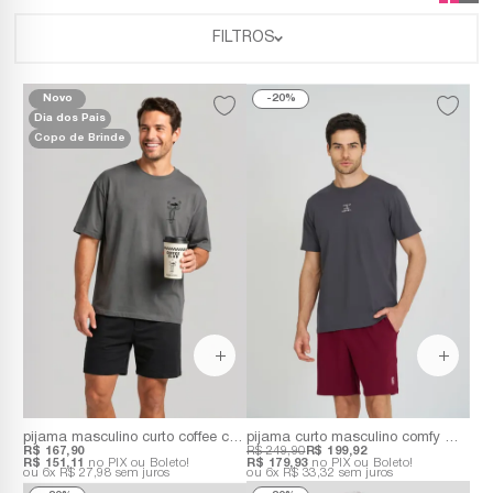
FILTROS
Novo
20%
Dia dos Pais
Copo de Brinde
pijama masculino curto coffee club em 100% algodão | acompanha copo para café personalizado
pijama curto masculino comfy mood | blusa em 100% algodão e bermuda em molecotton
R$ 167,90
R$ 249,90
R$ 199,92
R$ 151,11
no PIX ou Boleto!
R$ 179,93
no PIX ou Boleto!
6x
R$ 27,98
sem juros
6x
R$ 33,32
sem juros