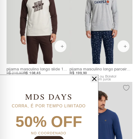
pijama masculino longo slide 100% algodão | acompanha embalagem personalizada
pijama masculino longo parceiros | meia malha com estampa exclusiva
R$ 216,90
R$ 108,45
R$ 199,90
R$ 97,61
no PIX ou Boleto!
R$ 179,91
no PIX ou Boleto!
5x
R$ 21,69
sem juros
6x
R$ 33,32
sem juros
20%
20%
MDS DAYS
CORRA, É POR TEMPO LIMITADO
50% OFF
NO COORDENADO