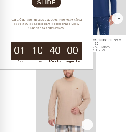
SLIDE
*Ou até durarem nossos estoques. Promoção válida
de 06 a 08 de agosto para o coordenado Slide.
Cupons não acumulativos.
pijama manga curta americano masculino azul com creme
pijama longo masculino clássico | 100% algodão com estampa de gravataria
R$ 240,40
R$ 192,32
R$ 249,90
R$ 199,92
R$ 173,09
no PIX ou Boleto!
R$ 179,93
no PIX ou Boleto!
01
10
40
00
6x
R$ 32,05
sem juros
6x
R$ 33,32
sem juros
20%
Dias
Horas
Minutos
Segundos