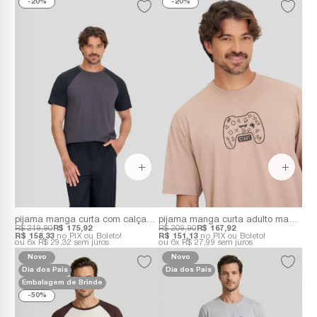
20%
20%
pijama manga curta com calça adulto masculino granito e preto
pijama manga curta adulto masculino liso e estampado
R$ 219,90
R$ 175,92
R$ 209,90
R$ 167,92
R$ 158,33
no PIX ou Boleto!
R$ 151,13
no PIX ou Boleto!
6x
R$ 29,32
sem juros
6x
R$ 27,99
sem juros
Novo
Novo
Dia dos Pais
Dia dos Pais
Embalagem de Brinde
50%