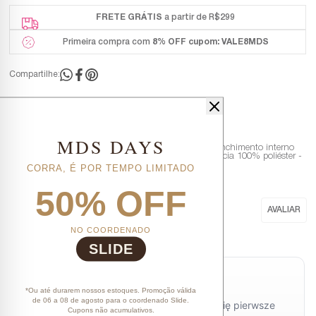
FRETE GRÁTIS
a partir de R$299
Primeira compra com
8% OFF
cupom: VALE8MDS
Compartilhe:
DESCRIÇÃO COMPLETA
MDS DAYS
Código identificador (SKU):
0181913A
Especificações - Urso de pelúcia - Cor Marrom - Preenchimento interno
em fibra de poliéster - Parte externa fabricada em pelúcia 100% poliéster -
Acessórios vendidos separadamente.
CORRA, É POR TEMPO LIMITADO
50% OFF
NO COORDENADO
Nenhuma avaliação cadastrada para esse produto.
SLIDE
*Ou até durarem nossos estoques. Promoção válida
de 06 a 08 de agosto para o coordenado Slide.
Cupons não acumulativos.