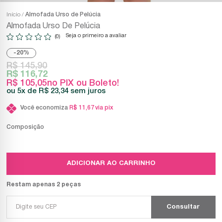
Início
Almofada Urso de Pelúcia
Almofada Urso De Pelúcia
Seja o primeiro a avaliar
(0)
20%
R$ 145,90
R$ 116,72
R$ 105,05
no PIX ou Boleto!
5x
R$ 23,34
sem juros
Você economiza
R$ 11,67
via pix
Composição
ADICIONAR AO CARRINHO
Restam apenas 2 peças