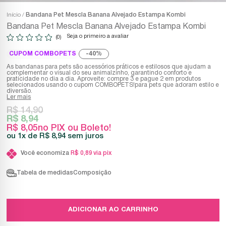
Início
Bandana Pet Mescla Banana Alvejado Estampa Kombi
Bandana Pet Mescla Banana Alvejado Estampa Kombi
Seja o primeiro a avaliar
(0)
CUPOM COMBOPETS
40%
As bandanas para pets são acessórios práticos e estilosos que ajudam a
complementar o visual do seu animalzinho, garantindo conforto e
praticidade no dia a dia. Aproveite: compre 3 e pague 2 em produtos
selecionados usando o cupom COMBOPETS!para pets que adoram estilo e
diversão.
Ler mais
R$ 14,90
R$ 8,94
R$ 8,05
no PIX ou Boleto!
1x
R$ 8,94
sem juros
Você economiza
R$ 0,89
via pix
Tabela de medidas
Composição
ADICIONAR AO CARRINHO