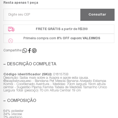
Resta apenas 1 peça
FRETE GRÁTIS
a partir de R$299
Primeira compra com
8% OFF
cupom: VALE8MDS
Compartilhe:
DESCRIÇÃO COMPLETA
Código identificador (SKU):
0181575B
Descrição: Saiba mais sobre a Acapra e apoie esta causa.
@acaprabrusquesc - Bandana Pet Mescla Banana Alvejado Estampa
Kombi - Coordenado Aventura - Medidas: 70cm largura 19cm altura
central - Sugestão Pijama Família Tabela de Medidas Tamanho Único
Largura Total (pescoço) 70 cm Altura Central 19 cm
COMPOSIÇÃO
64% poliester
34% viscose
2% elastano