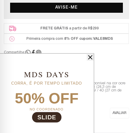
AVISE-ME
FRETE GRÁTIS
a partir de R$299
Primeira compra com
8% OFF
cupom: VALE8MDS
Compartilhe:
DESCRIÇÃO COMPLETA
MDS DAYS
Código identificador (SKU):
017467C
CORRA, É POR TEMPO LIMITADO
Especificações - Bota pantufa - Adulta feminina - Disponível na cor ocre
com interno creme Disponível nos tamanhos - 35 / 36 (24,3 cm de
comprimento) - 37 / 38 (25,5 cm de comprimento) - 39 / 40 (27 cm de
50% OFF
comprimento)
NO COORDENADO
SLIDE
Nenhuma avaliação cadastrada para esse produto.