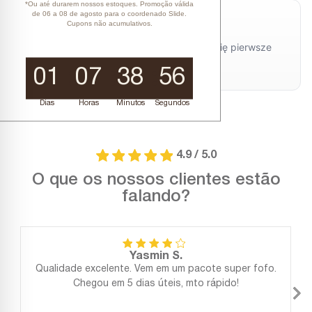
*Ou até durarem nossos estoques. Promoção válida
de 06 a 08 de agosto para o coordenado Slide.
Cupons não acumulativos.
01
07
38
56
Dias
Horas
Minutos
Segundos
4.9 / 5.0
O que os nossos clientes estão
falando?
Yasmin S.
Qualidade excelente. Vem em um pacote super fofo.
Chegou em 5 dias úteis, mto rápido!