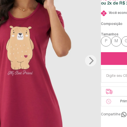
2x
R$ 
Você econ
Composição
P
M
Pri
Compartilhe: