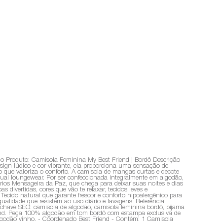
 Produto: Camisola Feminina My Best Friend | Bordô Descrição
ign lúdico e cor vibrante, ela proporciona uma sensação de
o que valoriza o conforto. A camisola de mangas curtas e decote
ual loungewear. Por ser confeccionada integralmente em algodão,
sórios Mensageira da Paz, que chega para deixar suas noites e dias
ivertidas, cores que vão te relaxar, tecidos leves e
cido natural que garante frescor e conforto hipoalergênico para
ualidade que resistem ao uso diário e lavagens. Referência:
have SEO: camisola de algodão, camisola feminina bordô, pijama
end. Peça 100% algodão em tom bordô com estampa exclusiva de
lgodão vinho. - Coordenado Best Friend - Contém: 1 Camisola