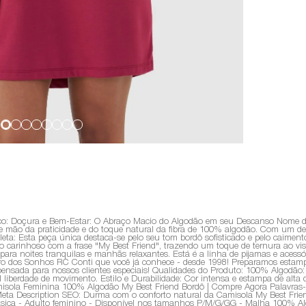
ico: Doçura e Bem-Estar: O Abraço Macio do Algodão em seu Descanso Nome do
e mão da praticidade e do toque natural da fibra de 100% algodão. Com um des
leta: Esta peça única destaca-se pelo seu tom bordô sofisticado e pelo caiment
 carinhoso com a frase "My Best Friend", trazendo um toque de ternura ao vis
l para noites tranquilas e manhãs relaxantes. Está é a linha de pijamas e aces
o dos Sonhos RC Conti que você já conhece - desde 1998! Preparamos estampas d
nsada para nossos clientes especiais! Qualidades do Produto: 100% Algodão: Te
 liberdade de movimento. Estilo e Durabilidade: Cor intensa e estampa de alta q
isola Feminina 100% Algodão My Best Friend Bordô | Compre Agora Palavras-c
Meta Description SEO: Durma com o conforto natural da Camisola My Best Fri
básica - Adulto feminino - Disponível nos tamanhos P/M/G/GG - Malha 100% A