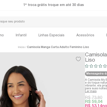
Seja um revendedor
ino
Infantil
Linhas Especiais
Acessórios
Início
Camisola Manga Curta Adulto Feminino Liso
Camisola
Liso
Mensageira d
A Camisola My B
e do toque natu
vibrante, ela p
para suas noites
Ler mais
R$ 73,80
R$ 59,04
R$ 53,14
no