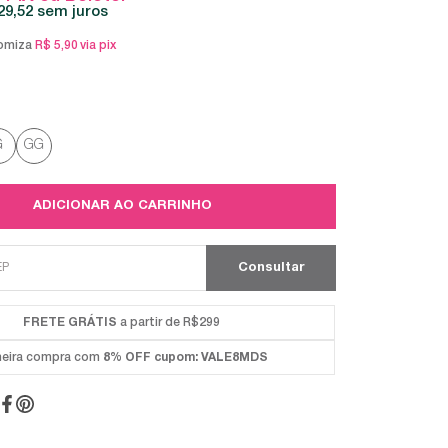
29,52
sem juros
omiza
R$ 5,90
via pix
G
GG
ADICIONAR AO CARRINHO
FRETE GRÁTIS
a partir de R$299
meira compra com
8% OFF
cupom: VALE8MDS