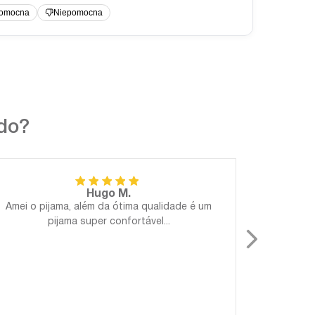
ndo?
Hugo M.
Amei o pijama, além da ótima qualidade é um
Perfeito!
pijama super confortável...
Gostosa
para 