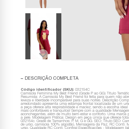
DESCRIÇÃO COMPLETA
Código identificador (SKU):
032154C
Camisola Feminina My Best Friend (Grade P ao GG) Título Temát
Resumida: A Camisola My Best Friend foi feita para quem não abr
leveza e liberdade incomparável para suas noites. Descrição Comp
arredondado apresenta uma estampa frontal localizada de um urso
a peça oferece alta respirabilidade e maciez, sendo a escolha idea
mais confortáveis e tranquilos! Sempre com a qualidade Mensageir
aconchegantes, além de muito bem-estar e conforto. Uma marca pe
a pele. Modelagem Prática: Design em peça única que oferece total
032154c. Grade de Tamanhos: P, M, G e GG. SEO: Título SEO: Cam
de urso, camisola 100% algodão, Mensageira da Paz, RC Conti. 
urso. Qualidade RC Conti. Confira!.Especificações - Modelagem 