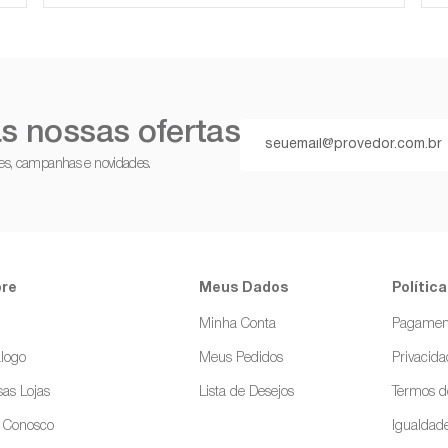
s nossas ofertas
ções, campanhas e novidades.
re
Meus Dados
Política
g
Minha Conta
Pagamen
logo
Meus Pedidos
Privacid
as Lojas
Lista de Desejos
Termos d
e Conosco
Igualdade