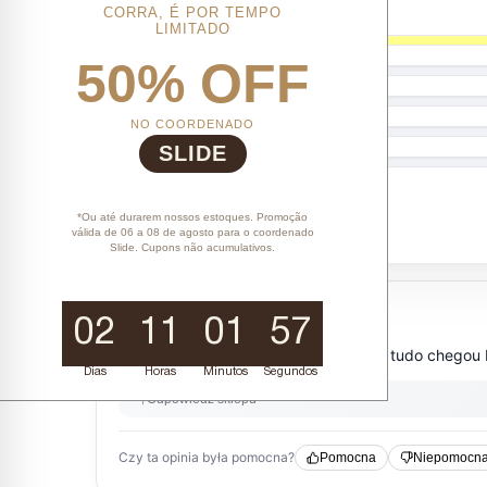
CORRA, É POR TEMPO
LIMITADO
50% OFF
NO COORDENADO
SLIDE
*Ou até durarem nossos estoques. Promoção
válida de 06 a 08 de agosto para o coordenado
Slide. Cupons não acumulativos.
02
11
01
56
Dias
Horas
Minutos
Segundos