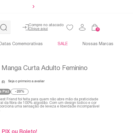
10% OFF no PIX e Boleto
Compre no atacado
0
Datas Comemorativas
SALE
Nossas Marcas
 Manga Curta Adulto Feminino
Seja o primeiro a avaliar
(0)
a Paz
20%
est Friend foi feita para quem não abre mão da praticidade
ral da fibra de 100% algodão. Com um design lúdico e cor
roporciona uma sensação de leveza e liberdade incomparável
.
 PIX ou Boleto!