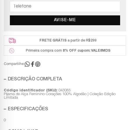
AVISE-ME
FRETE GRÁTIS
a partir de R$299
Primeira compra com
8% OFF
cupom: VALE8MDS
Compartilhe:
DESCRIÇÃO COMPLETA
Código identificador (SKU):
043065
Pijama de Alça Feminino Corações 100% Algodão | Coleção Edição
Limitada
ESPECIFICAÇÕES
0