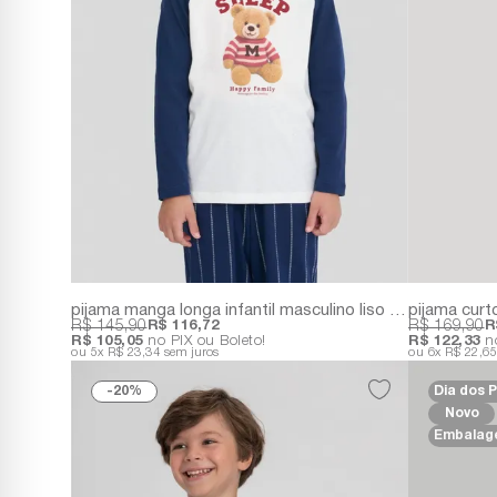
pijama manga longa infantil masculino liso e estampado
R$ 145,90
R$ 116,72
R$ 169,90
R
R$ 105,05
no PIX ou Boleto!
R$ 122,33
no
5x
R$ 23,34
sem juros
6x
R$ 22,6
20%
Dia dos P
Novo
Embalage