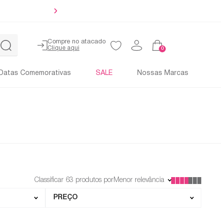
Ganhe 8% 
Compre no atacado
0
Datas Comemorativas
SALE
Nossas Marcas
Classificar
63
produtos por
Menor relevância
PREÇO