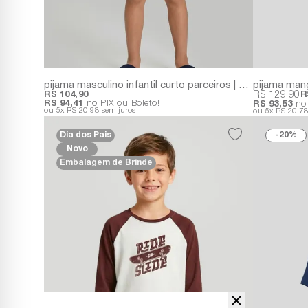
pijama masculino infantil curto parceiros | meia malha com estampa exclusiva
pijama mang
R$ 104,90
R$ 129,90
R
R$ 94,41
no PIX ou Boleto!
R$ 93,53
no 
5x
R$ 20,98
sem juros
5x
R$ 20,7
Dia dos Pais
20%
Novo
Embalagem de Brinde