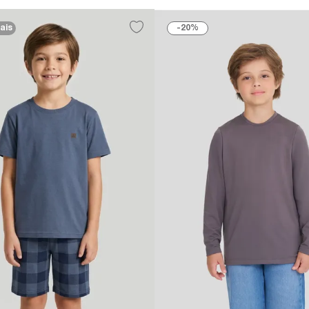
ais
20%