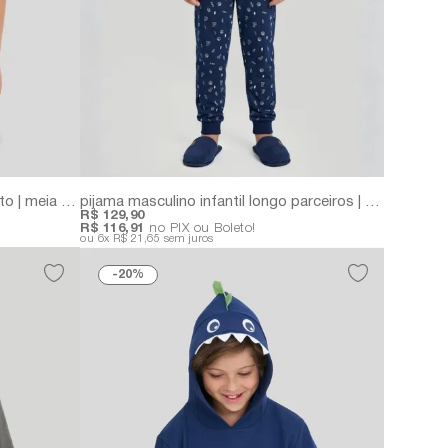
pijama infantil masculino dino curto | meia malha
pijama masculino infantil longo parceiros | meia malha com estampa exclusiva
R$ 129,90
R$ 116,91
no PIX ou Boleto!
6x
R$ 21,65
sem juros
20%