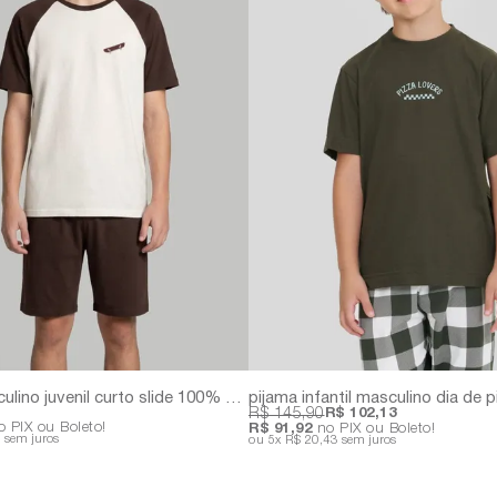
pijama masculino juvenil curto slide 100% algodão | acompanha embalagem personalizada
R$ 145,90
R$ 102,13
 PIX ou Boleto!
R$ 91,92
no PIX ou Boleto!
5
sem juros
5x
R$ 20,43
sem juros