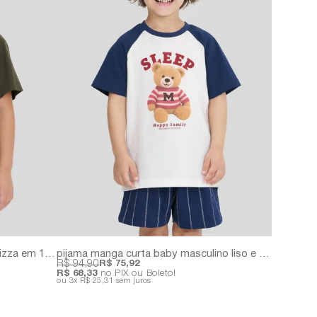
pijama infantil masculino dia de pizza em 100% algodão | acompanha uma caixa personalizada
pijama manga curta baby masculino liso e estampado
R$ 94,90
R$ 75,92
R$ 68,33
no PIX ou Boleto!
3x
R$ 25,31
sem juros