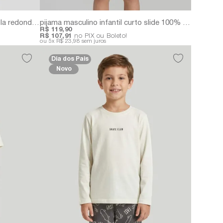
blusa infantil masculina avulsa gola redonda aquece coração | malha peluciada
pijama masculino infantil curto slide 100% algodão | acompanha embalagem personalizada
R$ 119,90
R$ 107,91
no PIX ou Boleto!
5x
R$ 23,98
sem juros
Dia dos Pais
Novo