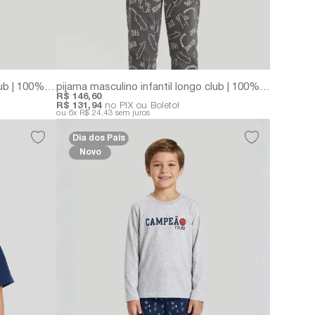
pijama masculino infantil curto club | 100% algodão com estampa exclusiva
pijama masculino infantil longo club | 100% algodão com estampa exclusiva
R$ 146,60
R$ 131,94
no PIX ou Boleto!
6x
R$ 24,43
sem juros
Dia dos Pais
Novo