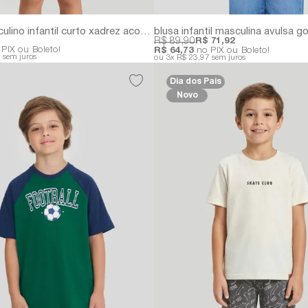
pijama masculino infantil curto xadrez aconchego | 100% algodão
R$ 89,90
R$ 71,92
PIX ou Boleto!
R$ 64,73
no PIX ou Boleto!
8
sem juros
3x
R$ 23,97
sem juros
Dia dos Pais
Novo