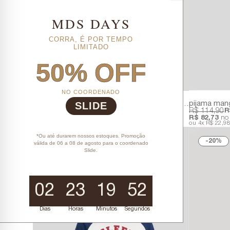
MDS DAYS
CORRA, É POR TEMPO
LIMITADO
50% OFF
NO COORDENADO
SLIDE
pijama masculino infantil longo slide 100% algodão | acompanha embalagem personalizada
R$ 146,80
R$ 114,90
R
R$ 132,12
no PIX ou Boleto!
R$ 82,73
no 
6x
R$ 24,47
sem juros
4x
R$ 22,9
*Ou até durarem nossos estoques. Promoção
20%
20%
válida de 06 a 08 de agosto para o coordenado
Slide.
02
23
19
50
Dias
Horas
Minutos
Segundos