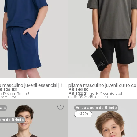
pijama curto masculino juvenil essencial | 100% algodão
$ 135,92
R$ 146,90
R$ 132,21
no PIX ou Boleto!
 PIX ou Boleto!
6x
R$ 24,48
sem juros
5
sem juros
ais
Embalagem de Brinde
30%
m de Brinde