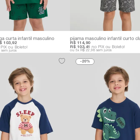
a curta infantil masculino
$ 103,92
R$ 114,90
R$ 103,41
no PIX ou Boleto!
PIX ou Boleto!
5x
R$ 22,98
sem juros
8
sem juros
20%