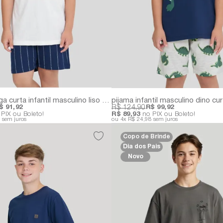
pijama manga curta infantil masculino liso e estampado
$ 91,92
R$ 124,90
R$ 99,92
PIX ou Boleto!
R$ 89,93
no PIX ou Boleto!
8
sem juros
4x
R$ 24,98
sem juros
Copo de Brinde
Dia dos Pais
Novo