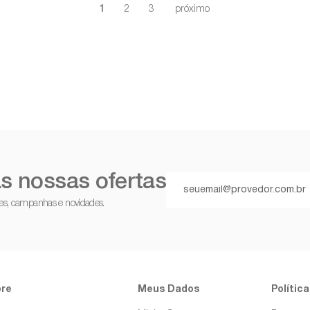
1
2
3
s nossas ofertas
ções, campanhas e novidades.
re
Meus Dados
Política