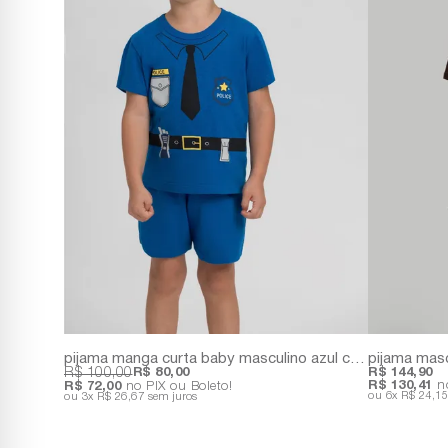
pijama manga curta baby masculino azul com estampa de policia
R$ 100,00
R$ 80,00
R$ 144,90
R$ 130,41
no
R$ 72,00
no PIX ou Boleto!
6x
R$ 24,1
3x
R$ 26,67
sem juros