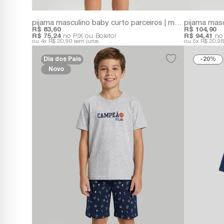
pijama masculino baby curto parceiros | meia malha com estampa exclusiva
R$ 83,60
R$ 104,90
R$ 75,24
no PIX ou Boleto!
R$ 94,41
no 
4x
R$ 20,90
sem juros
5x
R$ 20,9
Dia dos Pais
20%
Novo