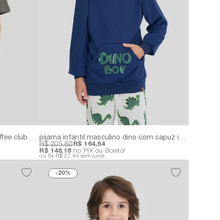
pijama masculino juvenil curto coffee club em 100% algodão | acompanha copo para café personalizado
pijama infantil masculino dino com capuz interativo | moletinho e meia malha
R$ 205,80
R$ 164,64
R$ 148,18
no PIX ou Boleto!
6x
R$ 27,44
sem juros
20%