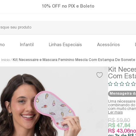
Frete Grátis a partir de R$299
ino
Infantil
Linhas Especiais
Acessórios
Início
Kit Necessaire e Mascara Feminino Mescla Com Estampa De Sorvete
Kit Nece
Com Est
Mensageira d
Uma nécessaire
combinando do 
com muito charm
Ler mais
R$ 59,80
R$ 47,84
R$ 43,06
no