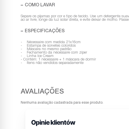
COMO LAVAR
Separe os pijamas por cor e tipo de tecido. Use um detergente sua
ao ar livre, longe da luz solar direta, e evite deixar de molho. Pa
ESPECIFICAÇÕES
- Nécessaire com medida 21x16cm
- Estampa de sorvetes coloridos
- Máscara no mesmo padrão
- Fechamento da nécessaire com zíper
- Linha Ice Cream
- Contém: 1 nécessaire + 1 máscara de dormir
- Itens não vendidos separadamente
Nenhuma avaliação cadastrada para esse produto.