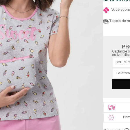
2x
R$ 
Você econ
Tabela de 
PR
Cadastre s
estiver dis
Pri