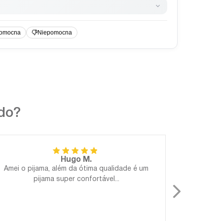
ndo?
Hugo M.
Amei o pijama, além da ótima qualidade é um
Perfeito!
pijama super confortável...
Gostosa
para 