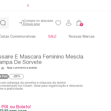
Até 4x sem 
Compre no atacado
0
Datas Comemorativas
SALE
Nossas Marcas
ssaire E Mascara Feminino Mescla
ampa De Sorvete
Seja o primeiro a avaliar
(0)
a Paz
20%
 com estampa de sorvetes e máscara de dormir
coordenado Ice Cream. Ideal para organização e descanso
e e praticidade.
 PIX ou Boleto!