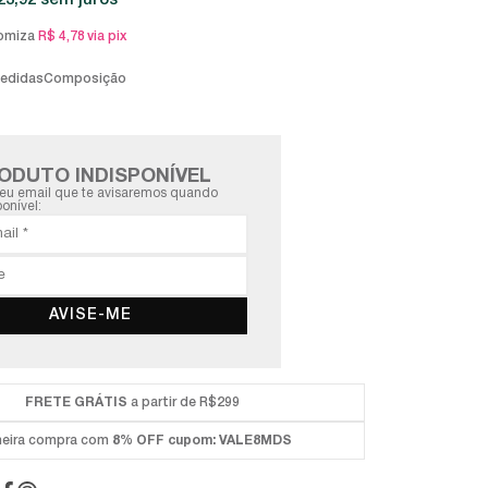
23,92
sem juros
omiza
R$ 4,78
via pix
medidas
Composição
ODUTO INDISPONÍVEL
eu email que te avisaremos quando
ponível:
AVISE-ME
FRETE GRÁTIS
a partir de R$299
meira compra com
8% OFF
cupom: VALE8MDS