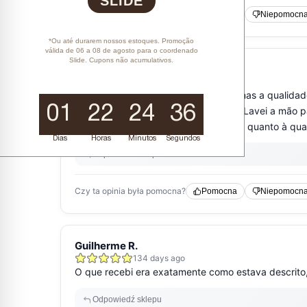
SLIDE
*Ou até durarem nossos estoques. Promoção
válida de 06 a 08 de agosto para o coordenado
Slide. Cupons não acumulativos.
01
22
24
35
Dias
Horas
Minutos
Segundos