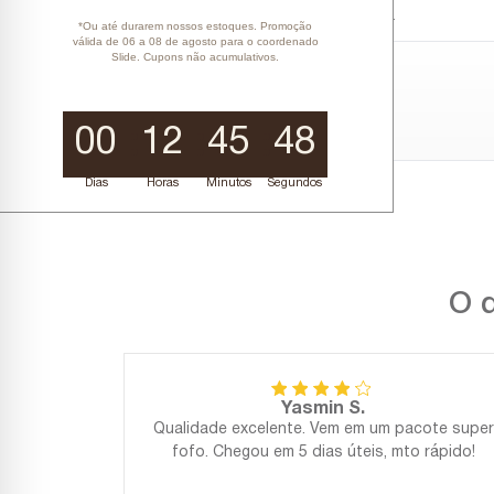
Nenhuma avaliação cadastrada para esse produto.
*Ou até durarem nossos estoques. Promoção
válida de 06 a 08 de agosto para o coordenado
Slide. Cupons não acumulativos.
00
12
45
48
Dias
Horas
Minutos
Segundos
O q
Yasmin S.
Qualidade excelente. Vem em um pacote super
fofo. Chegou em 5 dias úteis, mto rápido!