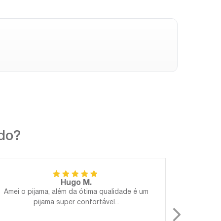
ndo?
Hugo M.
Amei o pijama, além da ótima qualidade é um
Perfeito!
pijama super confortável...
Gostosa
para 