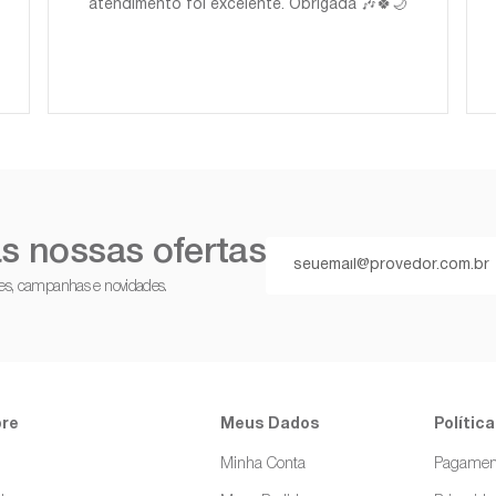
atendimento foi excelente. Obrigada 🎶🍀🌙
s nossas ofertas
ções, campanhas e novidades.
re
Meus Dados
Política
g
Minha Conta
Pagamen