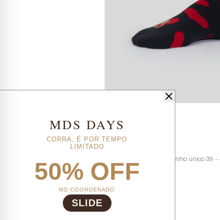
MDS DAYS
DESCRIÇÃO COMPLETA
CORRA, É POR TEMPO
LIMITADO
Código identificador (SKU):
0181998M
Especificações - Meia Adulta - Disponível no tamanho único 39 -
50% OFF
NO COORDENADO
SLIDE