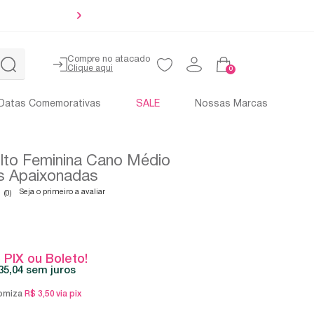
Até
Compre no atacado
0
Datas Comemorativas
SALE
Nossas Marcas
lto Feminina Cano Médio
s Apaixonadas
Seja o primeiro a avaliar
(0)
 PIX ou Boleto!
35,04
sem juros
omiza
R$ 3,50
via pix