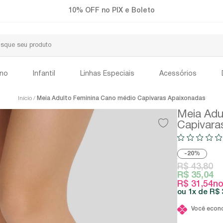
Frete Grátis a partir de R$299
ino
Infantil
Linhas Especiais
Acessórios
Início
Meia Adulto Feminina Cano médio Capivaras Apaixonadas
Meia Adu
Capivara
20%
R$ 43,80
R$ 35,04
R$ 31,54
no
1x
R$ 
Você econ