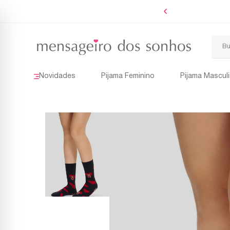
o PIX e Boleto
Novidades
Pijama Feminino
Pijama Mascul