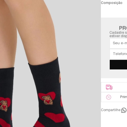
Composição
PR
Cadastre s
estiver dis
Pri
Compartilhe: