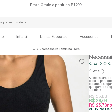
Frete Grátis a partir de R$299
ino
Infantil
Linhas Especiais
Acessórios
Início
Necessaire Feminina Ocre
Necessai
20%
A nécessaire do
perfeito para q
caramelo elegan
que garante seg
Ler mais
R$ 35,80
R$ 28,64
R$ 25,78
no
1x
R$ 