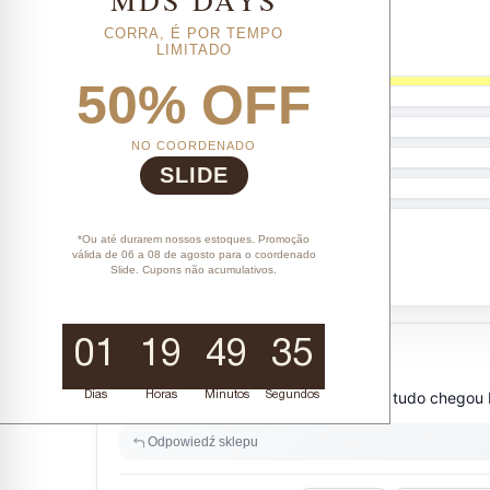
CORRA, É POR TEMPO
LIMITADO
50% OFF
NO COORDENADO
SLIDE
*Ou até durarem nossos estoques. Promoção
válida de 06 a 08 de agosto para o coordenado
Slide. Cupons não acumulativos.
01
19
49
34
Dias
Horas
Minutos
Segundos