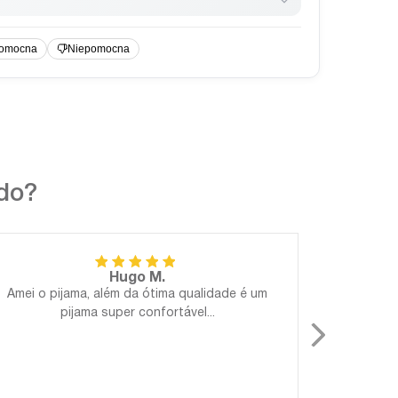
ndo?
Hugo M.
Amei o pijama, além da ótima qualidade é um
Perfeito!
pijama super confortável...
Gostosa
para 