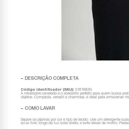
DESCRIÇÃO COMPLETA
Código identificador (SKU):
0181883N
A nécessaire canelada é o acessório perfeito para quem busca pr
objetos. Compacta, versátil e charmosa, é ideal para armazenar m
COMO LAVAR
Separe os pijamas por cor e tipo de tecido. Use um detergente sua
ao ar livre, longe da luz solar direta, e evite deixar de molho. Pa