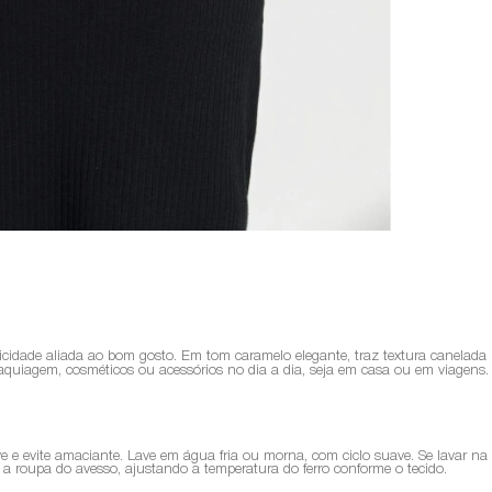
aticidade aliada ao bom gosto. Em tom caramelo elegante, traz textura canela
aquiagem, cosméticos ou acessórios no dia a dia, seja em casa ou em viagens.
ve e evite amaciante. Lave em água fria ou morna, com ciclo suave. Se lavar n
sse a roupa do avesso, ajustando a temperatura do ferro conforme o tecido.