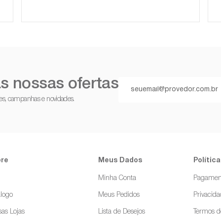
s nossas ofertas
ções, campanhas e novidades.
re
Meus Dados
Política
g
Minha Conta
Pagamen
logo
Meus Pedidos
Privacid
as Lojas
Lista de Desejos
Termos d