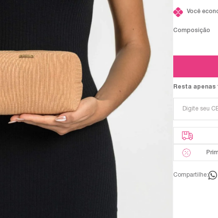
Você econ
Composição
Resta apenas 
Pri
Compartilhe: