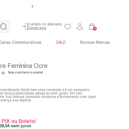
Até 4x sem 
Compre no atacado
0
Datas Comemorativas
SALE
Nossas Marcas
re Feminina Ocre
Seja o primeiro a avaliar
(0)
 coordenado Smile tem uma canelada e é um acessório
uem busca praticidade aliada ao bom gosto. Em tom
te, traz textura canelada moderna e fechamento com zíper
urança aos objetos.
 PIX ou Boleto!
28,64
sem juros