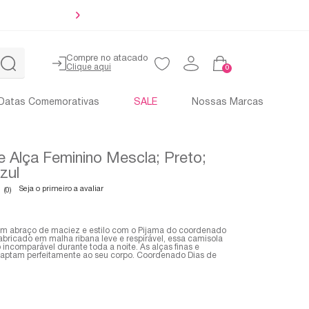
10% O
Compre no atacado
0
Datas Comemorativas
SALE
Nossas Marcas
e Alça Feminino Mescla; Preto;
zul
Seja o primeiro a avaliar
(0)
m abraço de maciez e estilo com o Pijama do coordenado
abricado em malha ribana leve e respirável, essa camisola
 incomparável durante toda a noite. As alças finas e
daptam perfeitamente ao seu corpo. Coordenado Dias de