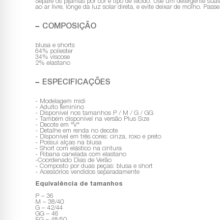
Separe os pijamas por cor e tipo de tecido. Use um detergente sua
ao ar livre, longe da luz solar direta, e evite deixar de molho. Pa
COMPOSIÇÃO
blusa e shorts
64% poliester
34% viscose
2% elastano
ESPECIFICAÇÕES
- Modelagem midi
- Adulto feminino
- Disponível nos tamanhos P / M / G / GG
- Também disponível na versão Plus Size
- Decote em "V"
- Detalhe em renda no decote
- Disponível em três cores: cinza, roxo e preto
- Possui alças na blusa
- Short com elástico na cintura
- Ribana canelada com elastano
-Coordenado Dias de Verão
- Composto por duas peças: blusa e short
- Acessórios vendidos separadamente
Equivalência de tamanhos
P – 36
M – 38/40
G – 42/44
GG – 46
EG – 48/50