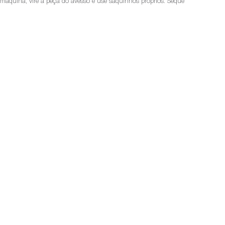
a máquina, vire a peça do avesso e use saquinhos próprios. Seque