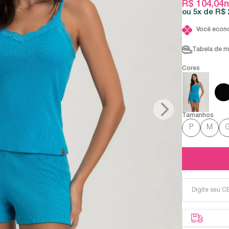
R$ 104,04
n
5x
R$ 
Você econ
Tabela de 
P
M