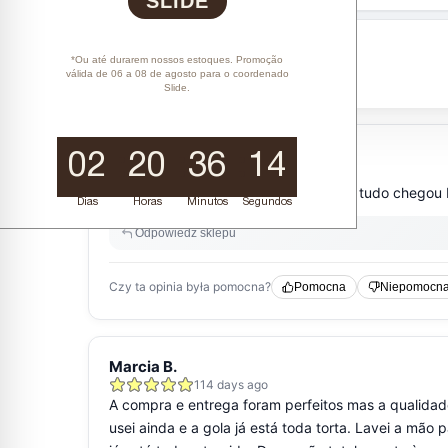
SLIDE
*Ou até durarem nossos estoques. Promoção
válida de 06 a 08 de agosto para o coordenado
Slide.
02
20
36
13
Dias
Horas
Minutos
Segundos