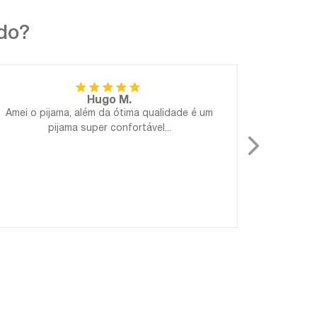
ndo?
Hugo M.
Amei o pijama, além da ótima qualidade é um
Perfeito!
pijama super confortável...
Gostosa
para 