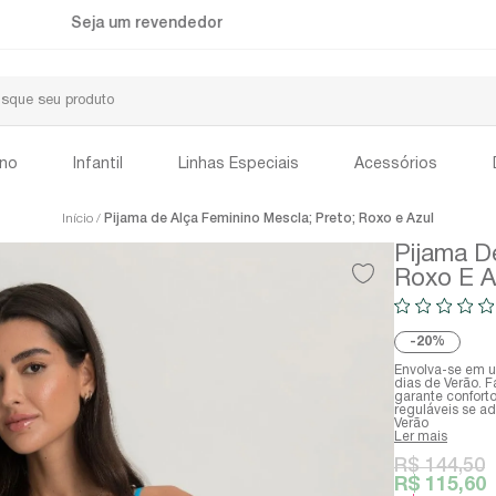
Seja um revendedor
ino
Infantil
Linhas Especiais
Acessórios
Início
Pijama de Alça Feminino Mescla; Preto; Roxo e Azul
Pijama D
Roxo E A
20%
Envolva-se em u
dias de Verão. F
garante conforto
reguláveis se a
Verão
Ler mais
R$ 144,50
R$ 115,60