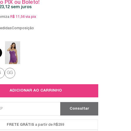
o PIX ou Boleto!
23,12
sem juros
omiza
R$ 11,56
via pix
medidas
Composição
G
GG
ADICIONAR AO CARRINHO
FRETE GRÁTIS
a partir de R$299