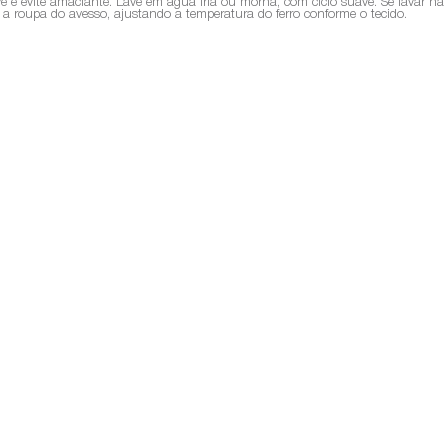
ve e evite amaciante. Lave em água fria ou morna, com ciclo suave. Se lavar n
sse a roupa do avesso, ajustando a temperatura do ferro conforme o tecido.