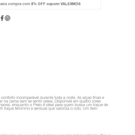
meira compra com
8% OFF
cupom: VALE8MDS
conforto incomparável durante toda a noite. As alças finas e
r na cama sem se sentir presa. Disponível em quatro cores
atemporal, enquanto o Preto é ideal para quem busca um toque de
m toque feminino e sensual que valoriza o colo. Um item