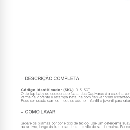
DESCRIÇÃO COMPLETA
Código identificador (SKU):
015150T
O tip top baby do coordenado Natal das Capivaras é a escolha p
vermelha vibrante e estampa natalina com capivarinhas encantado
Pode ser usado com os modelos adulto, infantil e juvenil para cr
COMO LAVAR
Separe os pijamas por cor e tipo de tecido. Use um detergente sua
ao ar livre, longe da luz solar direta, e evite deixar de molho. Pa