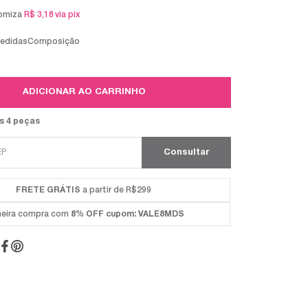
omiza
R$ 3,18
via pix
medidas
Composição
ADICIONAR AO CARRINHO
s 4 peças
FRETE GRÁTIS
a partir de R$299
meira compra com
8% OFF
cupom: VALE8MDS