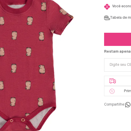
Você econ
Tabela de 
Restam apena
Pri
Compartilhe: