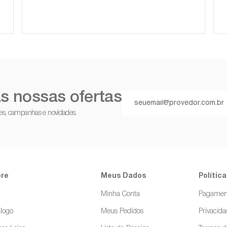
s nossas ofertas
ções, campanhas e novidades.
re
Meus Dados
Política
g
Minha Conta
Pagamen
logo
Meus Pedidos
Privacid