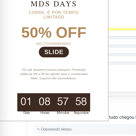
MDS DAYS
CORRA, É POR TEMPO
LIMITADO
50% OFF
NO COORDENADO
SLIDE
*Ou até durarem nossos estoques. Promoção
válida de 06 a 08 de agosto para o coordenado
Slide. Cupons não acumulativos.
01
08
57
57
Dias
Horas
Minutos
Segundos