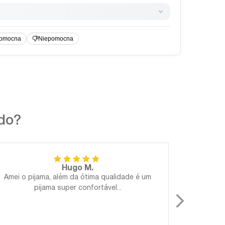
ndo?
Hugo M.
Amei o pijama, além da ótima qualidade é um
Perfeito!
pijama super confortável...
Gostosa
para 