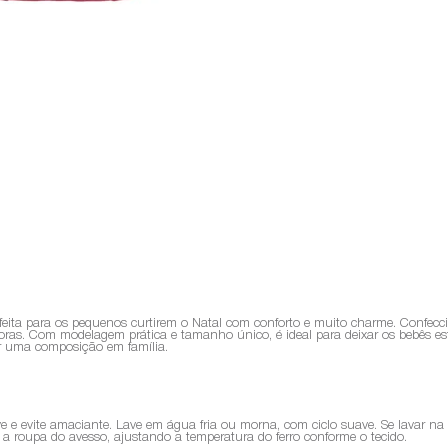
erfeita para os pequenos curtirem o Natal com conforto e muito charme. Confe
ras. Com modelagem prática e tamanho único, é ideal para deixar os bebês est
iar uma composição em família.
ve e evite amaciante. Lave em água fria ou morna, com ciclo suave. Se lavar n
sse a roupa do avesso, ajustando a temperatura do ferro conforme o tecido.