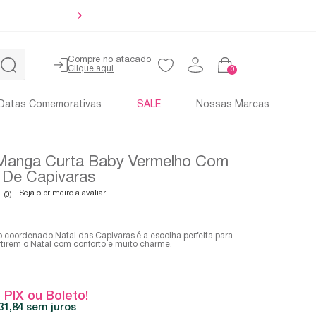
Até 4x sem 
Compre no atacado
0
Datas Comemorativas
SALE
Nossas Marcas
Manga Curta Baby Vermelho Com
De Capivaras
Seja o primeiro a avaliar
(0)
o coordenado Natal das Capivaras é a escolha perfeita para
tirem o Natal com conforto e muito charme.
 PIX ou Boleto!
31,84
sem juros