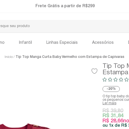
Frete Grátis a partir de R$299
ino
Infantil
Linhas Especiais
Acessórios
Início
Tip Top Manga Curta Baby Vermelho com Estampa de Capivaras
Tip Top 
Estampa 
20%
O tip top baby d
os pequenos cur
Ler mais
R$ 39,80
R$ 31,84
R$ 28,66
no
1x
R$ 