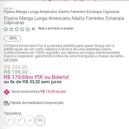
Início
Pijama Manga Longa Americano Adulto Feminino Estampa Capivaras
Pijama Manga Longa Americano Adulto Feminino Estampa
Capivaras
Seja o primeiro a avaliar
(0)
20%
O Pijama Americano Fun é a escolha perfeita para quem busca unir a
sofisticação de um corte clássico à leveza de uma estampa lúdica.
Confeccionado em 100% algodão, ele oferece um toque extremamente
macio e respirável, garantindo noites de sono tranquilas e cheias de estilo.
Ler mais
R$ 249,90
R$ 199,92
R$ 179,93
no PIX ou Boleto!
6x
R$ 33,32
sem juros
Você economiza
R$ 19,99
via pix
Tabela de medidas
Composição
P
M
G
GG