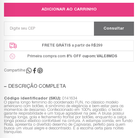
ADICIONAR AO CARRINHO
FRETE GRÁTIS
a partir de R$299
Primeira compra com
8% OFF
cupom: VALE8MDS
Compartilhe:
DESCRIÇÃO COMPLETA
Código identificador (SKU):
0141634
O pijama longo feminino do coordenado FUN, no clássico modelo
americano com botões, é sinônimo de elegância e bem-estar para os
momentos de descanso. Confeccionado em 100% algodão, o tecido
garante respirabilidade e um toque agradável na pele. A blusa possui
manga longa, gola e fechamento frontal por botões, enquanto a calça
longa possui elástico confortável na cintura. A estampa corrida, em fundo
Rosa, apresenta o divertido desenho de Capivaras, perfeito para quem
busca um visual alegre e descontraído. É a escolha certa para noites
tranquilas.