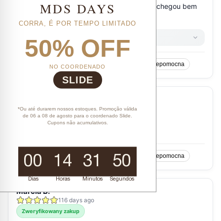
MDS DAYS
CORRA, É POR TEMPO LIMITADO
50% OFF
NO COORDENADO
SLIDE
*Ou até durarem nossos estoques. Promoção válida
de 06 a 08 de agosto para o coordenado Slide.
Cupons não acumulativos.
00
14
31
49
Dias
Horas
Minutos
Segundos