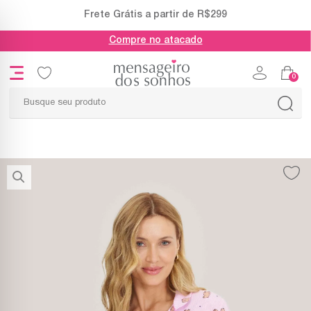
$299
Até 4x sem juros no cartão de cré
Compre no atacado
0