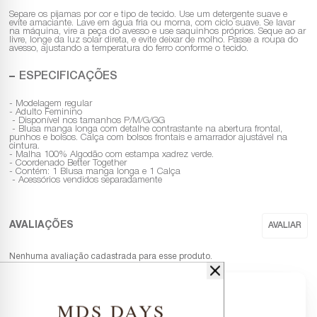
Separe os pijamas por cor e tipo de tecido. Use um detergente suave e
evite amaciante. Lave em água fria ou morna, com ciclo suave. Se lavar
na máquina, vire a peça do avesso e use saquinhos próprios. Seque ao ar
livre, longe da luz solar direta, e evite deixar de molho. Passe a roupa do
avesso, ajustando a temperatura do ferro conforme o tecido.
ESPECIFICAÇÕES
- Modelagem regular
- Adulto Feminino
- Disponível nos tamanhos P/M/G/GG
- Blusa manga longa com detalhe contrastante na abertura frontal,
punhos e bolsos. Calça com bolsos frontais e amarrador ajustável na
cintura.
- Malha 100% Algodão com estampa xadrez verde.
- Coordenado Better Together
- Contém: 1 Blusa manga longa e 1 Calça
- Acessórios vendidos separadamente
Nenhuma avaliação cadastrada para esse produto.
MDS DAYS