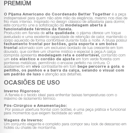
PREMIUM
O Pijama Americano do Coordenado Better Together
é a peça
indispensável para quem não abre mão da elegância, mesmo nos dias de
frio mais intenso. Inspirado no design clássico de alfaiataria para dormir,
este conjunto une a sofisticação da
modelagem aberta à
funcionalidade térmica da flanela.
Produzido em flanela de
alta qualidade
, o pijama oferece um toque
aveludado e uma excelente capacidade de retenção de calor, mantendo o
corpo aquecido de forma confortável durante toda a noite. A blusa possui
fechamento frontal por botões, gola esporte e um bolso
frontal
adornado com um exclusivo bordado de lua crescente em tom
dourado, que confere um charme místico e especial à peça.A calça
comprida apresenta
modelagem reta e confortável,
contando com
um
cós elástico e cordão de ajuste
em tom verde floresta com
ponteiras metálicas, permitindo o encaixe perfeito na cintura. O
acabamento em
vivo
contrastante em tom
bege percorre a gola
,
o
peitilho, os punhos e a barra da calça, selando o visual com
um padrão de luxo
e atenção aos detalhes.
OCASIÕES DE USO
Inverno Rigoroso:
A flanela é o tecido ideal para enfrentar baixas temperaturas com o
máximo de isolamento térmico.
Pós-Cirúrgico e Amamentação:
Por possuir abertura frontal com botões, é uma peça prática e funcional
para momentos que exigem facilidade ao vestir.
Viagens de Inverno:
Um conjunto elegante e completo para compor seu look de descanso em
hotéis ou chalés de montanha.