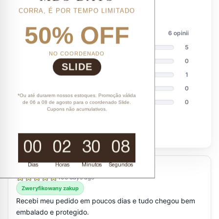
CORRA, É POR TEMPO LIMITADO
50% OFF
NO COORDENADO
SLIDE
*Ou até durarem nossos estoques. Promoção válida
de 06 a 08 de agosto para o coordenado Slide.
Cupons não acumulativos.
00
02
30
07
Dias
Horas
Minutos
Segundos