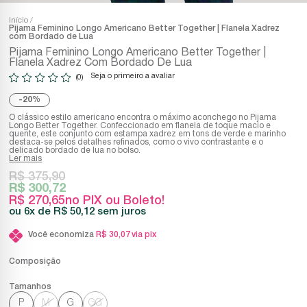
Início
Pijama Feminino Longo Americano Better Together | Flanela Xadrez
com Bordado de Lua
Pijama Feminino Longo Americano Better Together |
Flanela Xadrez Com Bordado De Lua
Seja o primeiro a avaliar
(0)
20%
O clássico estilo americano encontra o máximo aconchego no Pijama
Longo Better Together. Confeccionado em flanela de toque macio e
quente, este conjunto com estampa xadrez em tons de verde e marinho
destaca-se pelos detalhes refinados, como o vivo contrastante e o
delicado bordado de lua no bolso.
Ler mais
R$ 375,90
R$ 300,72
R$ 270,65
no PIX ou Boleto!
6x
R$ 50,12
sem juros
Você economiza
R$ 30,07
via pix
Composição
P
M
G
GG