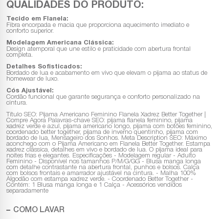
QUALIDADES DO PRODUTO:
Tecido em Flanela:
Fibra encorpada e macia que proporciona aquecimento imediato e
conforto superior.
Modelagem Americana Clássica:
Design atemporal que une estilo e praticidade com abertura frontal
completa.
Detalhes Sofisticados:
Bordado de lua e acabamento em vivo que elevam o pijama ao status de
homewear de luxo.
Cós Ajustável:
Cordão funcional que garante segurança e conforto personalizado na
cintura.
Título SEO: Pijama Americano Feminino Flanela Xadrez Better Together |
Compre Agora Palavras-chave SEO: pijama flanela feminino, pijama
xadrez verde e azul, pijama americano longo, pijama com botões feminino,
coordenado better together, pijama de inverno quentinho, pijama com
bordado de lua, Mensageiro dos Sonhos. Meta Description SEO: Máximo
aconchego com o Pijama Americano em Flanela Better Together. Estampa
xadrez clássica, detalhes em vivo e bordado de lua. O pijama ideal para
noites frias e elegantes. Especificações - Modelagem regular - Adulto
Feminino - Disponível nos tamanhos P/M/G/GG - Blusa manga longa
com detalhe contrastante na abertura frontal, punhos e bolsos. Calça
com bolsos frontais e amarrador ajustável na cintura. - Malha 100%
Algodão com estampa xadrez verde. - Coordenado Better Together -
Contém: 1 Blusa manga longa e 1 Calça - Acessórios vendidos
separadamente
COMO LAVAR