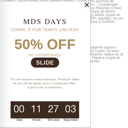
xadrez - Blusa malha 100% algodão creme - Calça com punhos de
ribana - Calça malha 100% algodão estampa de coelho - Coordenado
Happy Easter - Contém: 1 Blusa manga longa e 1 calça Palavras-Chave
SEO pijama longo pequenos algodão, pijama coelho, roupa de dormir
infantil páscoa, pijama algodão, conjunto pijama happy easter, roupa de
MDS DAYS
pequeno coelhinho. Meta Description Pijama longo 100% algodão, na cor
Branca, com estampa fofa de coelhinhos e punho. Maciez e conforto
essencial para os primeiros anos.
CORRA, É POR TEMPO LIMITADO
COMO LAVAR
50% OFF
Separe os pijamas por cor e tipo de tecido. Use um detergente suave e
evite amaciante. Lave em água fria ou morna, com ciclo suave. Se lavar
NO COORDENADO
na máquina, vire a peça do avesso e use saquinhos próprios. Seque ao ar
livre, longe da luz solar direta, e evite deixar de molho. Passe a roupa do
SLIDE
avesso, ajustando a temperatura do ferro conforme o tecido.
ESPECIFICAÇÕES
*Ou até durarem nossos estoques. Promoção válida
de 06 a 08 de agosto para o coordenado Slide.
Especificações
Cupons não acumulativos.
- Modelagem Regular
- Disponível nos tamanhos 1/2/3
- Baby Feminino
- Blusa com estampa na frente
- Blusa com detalhe punho manga de filete xadrez
- Blusa malha 100% algodão creme
00
11
27
03
- Calça com punhos de ribana
- Calça malha 100% algodão estampa de coelho
- Coordenado Happy Easter
- Contém: 1 Blusa manga longa e 1 calça
Dias
Horas
Minutos
Segundos