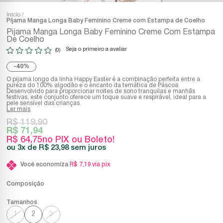
Início
Pijama Manga Longa Baby Feminino Creme com Estampa de Coelho
Pijama Manga Longa Baby Feminino Creme Com Estampa
De Coelho
Seja o primeiro a avaliar
(0)
40%
O pijama longo da linha Happy Easter é a combinação perfeita entre a
pureza do 100% algodão e o encanto da temática de Páscoa.
Desenvolvido para proporcionar noites de sono tranquilas e manhãs
festivas, este conjunto oferece um toque suave e respirável, ideal para a
pele sensível das crianças.
Ler mais
R$ 119,90
R$ 71,94
R$ 64,75
no PIX ou Boleto!
3x
R$ 23,98
sem juros
Você economiza
R$ 7,19
via pix
Composição
1
2
3