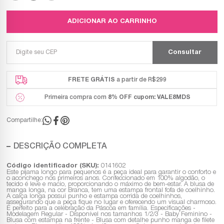
ADICIONAR AO CARRINHO
FRETE GRÁTIS
a partir de R$299
Primeira compra com
8% OFF
cupom: VALE8MDS
Compartilhe:
DESCRIÇÃO COMPLETA
Código identificador (SKU):
0141602
Este pijama longo para pequenos é a peça ideal para garantir o conforto e
o aconchego nos primeiros anos. Confeccionado em 100% algodão, o
tecido é leve e macio, proporcionando o máximo de bem-estar. A blusa de
manga longa, na cor Branca, tem uma estampa frontal fofa de coelhinho.
A calça longa possui punho e estampa corrida de coelhinhos,
assegurando que a peça fique no lugar e oferecendo um visual charmoso.
É perfeito para a celebração da Páscoa em família. Especificações -
Modelagem Regular - Disponível nos tamanhos 1/2/3 - Baby Feminino -
Blusa com estampa na frente - Blusa com detalhe punho manga de filete