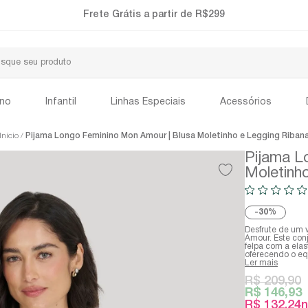
Frete Grátis a partir de R$299
ino
Infantil
Linhas Especiais
Acessórios
Início
Pijama Longo Feminino Mon Amour | Blusa Moletinho e Legging Riban
Pijama L
Moletinh
30%
Desfrute de um
Amour. Este con
felpa com a elas
oferecendo o equi
Ler mais
R$ 209,90
R$ 146,93
R$ 132,24
n