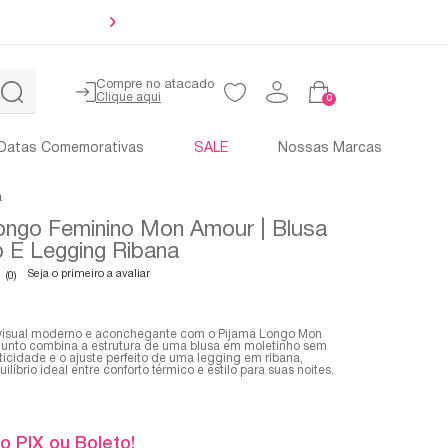
Até 4x sem 
Compre no atacado
0
Datas Comemorativas
SALE
Nossas Marcas
a
ongo Feminino Mon Amour | Blusa
o E Legging Ribana
Seja o primeiro a avaliar
(0)
 visual moderno e aconchegante com o Pijama Longo Mon
junto combina a estrutura de uma blusa em moletinho sem
ticidade e o ajuste perfeito de uma legging em ribana,
líbrio ideal entre conforto térmico e estilo para suas noites.
o PIX ou Boleto!