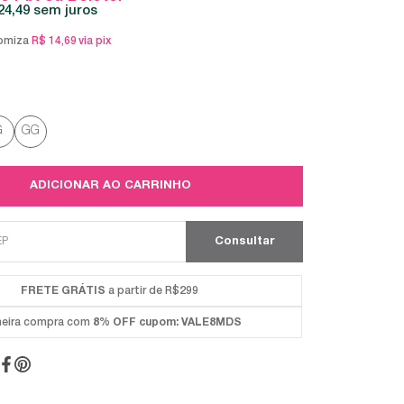
24,49
sem juros
omiza
R$ 14,69
via pix
G
GG
ADICIONAR AO CARRINHO
FRETE GRÁTIS
a partir de R$299
meira compra com
8% OFF
cupom: VALE8MDS