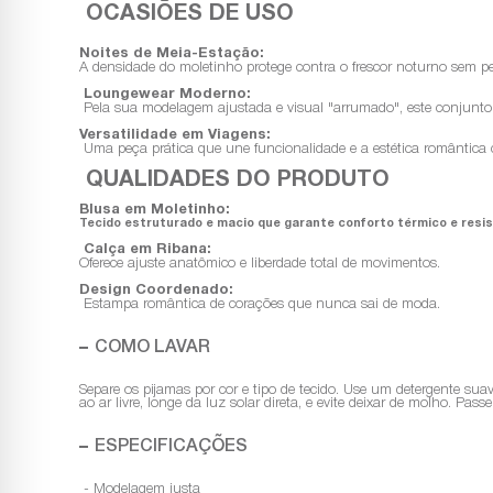
OCASIÕES DE USO
Noites de Meia-Estação:
A densidade do moletinho protege contra o frescor noturno sem p
Loungewear Moderno:
Pela sua modelagem ajustada e visual "arrumado", este conjunto 
Versatilidade em Viagens:
Uma peça prática que une funcionalidade e a estética romântica ca
QUALIDADES DO PRODUTO
Blusa em Moletinho:
Tecido estruturado e macio que garante conforto térmico e resis
Calça em Ribana:
Oferece ajuste anatômico e liberdade total de movimentos.
Design Coordenado:
Estampa romântica de corações que nunca sai de moda.
COMO LAVAR
Separe os pijamas por cor e tipo de tecido. Use um detergente sua
ao ar livre, longe da luz solar direta, e evite deixar de molho. Pa
ESPECIFICAÇÕES
- Modelagem justa