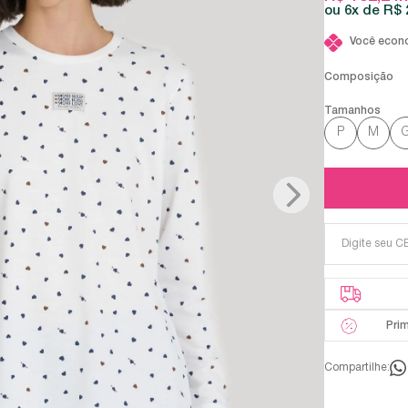
6x
R$ 
Você econ
Composição
P
M
Pri
Compartilhe: