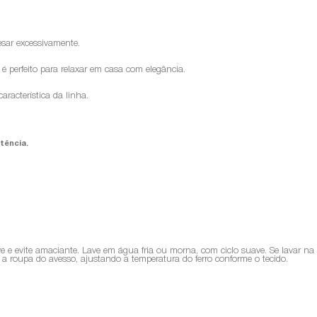
esar excessivamente.
é perfeito para relaxar em casa com elegância.
racterística da linha.
tência.
ve e evite amaciante. Lave em água fria ou morna, com ciclo suave. Se lavar n
sse a roupa do avesso, ajustando a temperatura do ferro conforme o tecido.