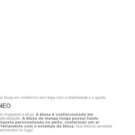
blusa em moletinho sem felpa com a elasticidade e o ajuste
ÂNEO
o impecável e atual.
A blusa é confeccionada em
meia-estação.
A blusa de manga longa possui fundo
iqueta personalizada no peito, conferindo um ar
erfeitamente com a estampa da blusa.
Sua textura canelada
permanece no lugar.