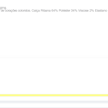
gging.
 de corações coloridos. Calça Ribana 64% Poliéster 34% Viscose 2% Elastano