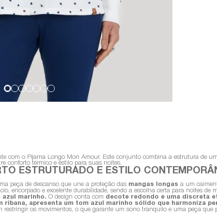
te com o Pijama Longo Mon Amour. Este conjunto combina a estrutura de uma 
re conforto térmico e estilo para suas noites.
TO ESTRUTURADO E ESTILO CONTEMPOR
uma peça de descanso que une a proteção das
mangas longas
a um caiment
o, encorpado e excelente durabilidade, sendo a escolha certa para noites de 
 azul marinho.
O design conta com
decote redondo e uma discreta et
em ribana, apresenta um tom azul marinho sólido que harmoniza p
sem restringir os movimentos, o que garante um sono tranquilo e uma peça que 