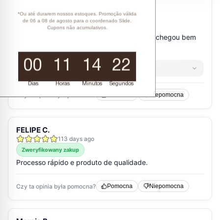
*Ou até durarem nossos estoques. Promoção válida
de 06 a 08 de agosto para o coordenado Slide.
Cupons não acumulativos.
00
11
14
21
Dias
Horas
Minutos
Segundos