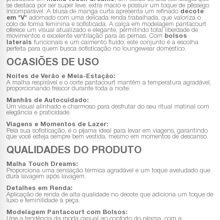
se destaca por ser super leve, extra macio e possuir um toque de pêssego
incomparável. A blusa de manga curta apresenta um refinado
decote
em "V"
adornado com uma delicada renda trabalhada, que valoriza o
colo de forma feminina e sofisticada. A calça em modelagem pantacourt
oferece um visual atualizado e elegante, permitindo total liberdade de
movimentos e excelente ventilação para as pernas. Com
bolsos
laterais
funcionais e um caimento fluido, este conjunto é a escolha
perfeita para quem busca sofisticação no loungewear doméstico.
OCASIÕES DE USO
Noites de Verão e Meia-Estação:
A malha respirável e o corte pantacourt mantêm a temperatura agradável,
proporcionando frescor durante toda a noite.
Manhãs de Autocuidado:
Um visual alinhado e charmoso para desfrutar do seu ritual matinal com
elegância e praticidade.
Viagens e Momentos de Lazer:
Pela sua sofisticação, é o pijama ideal para levar em viagens, garantindo
que você esteja sempre bem vestida, mesmo em momentos de descanso.
QUALIDADES DO PRODUTO
Malha Touch Dreams:
Proporciona uma sensação térmica agradável e um toque aveludado que
dura lavagem após lavagem.
Detalhes em Renda:
Aplicação de renda de alta qualidade no decote que adiciona um toque de
luxo e feminilidade à peça.
Modelagem Pantacourt com Bolsos:
Une a tendência da moda casual ao conforto do pijama, com a