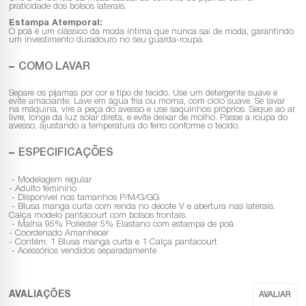
praticidade dos bolsos laterais.
Estampa Atemporal:
O poá é um clássico da moda íntima que nunca sai de moda, garantindo
um investimento duradouro no seu guarda-roupa.
COMO LAVAR
Separe os pijamas por cor e tipo de tecido. Use um detergente suave e
evite amaciante. Lave em água fria ou morna, com ciclo suave. Se lavar
na máquina, vire a peça do avesso e use saquinhos próprios. Seque ao ar
livre, longe da luz solar direta, e evite deixar de molho. Passe a roupa do
avesso, ajustando a temperatura do ferro conforme o tecido.
ESPECIFICAÇÕES
- Modelagem regular
- Adulto feminino
- Disponível nos tamanhos P/M/G/GG
- Blusa manga curta com renda no decote V e abertura nas laterais.
Calça modelo pantacourt com bolsos frontais.
- Malha 95% Poliéster 5% Elastano com estampa de poá
- Coordenado Amanhecer
- Contém: 1 Blusa manga curta e 1 Calça pantacourt
- Acessórios vendidos separadamente