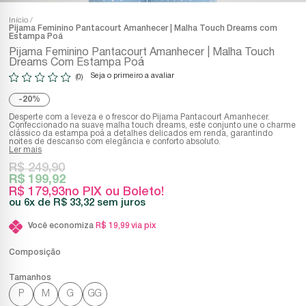
Início
Pijama Feminino Pantacourt Amanhecer | Malha Touch Dreams com
Estampa Poá
Pijama Feminino Pantacourt Amanhecer | Malha Touch
Dreams Com Estampa Poá
Seja o primeiro a avaliar
(0)
20%
Desperte com a leveza e o frescor do Pijama Pantacourt Amanhecer.
Confeccionado na suave malha touch dreams, este conjunto une o charme
clássico da estampa poá a detalhes delicados em renda, garantindo
noites de descanso com elegância e conforto absoluto.
Ler mais
R$ 249,90
R$ 199,92
R$ 179,93
no PIX ou Boleto!
6x
R$ 33,32
sem juros
Você economiza
R$ 19,99
via pix
Composição
P
M
G
GG