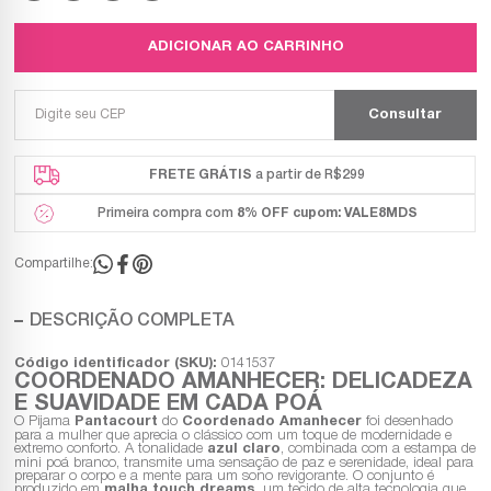
ADICIONAR AO CARRINHO
FRETE GRÁTIS
a partir de R$299
Primeira compra com
8% OFF
cupom: VALE8MDS
Compartilhe:
DESCRIÇÃO COMPLETA
Código identificador (SKU):
0141537
COORDENADO AMANHECER: DELICADEZA
E SUAVIDADE EM CADA POÁ
O Pijama
Pantacourt
do
Coordenado Amanhecer
foi desenhado
para a mulher que aprecia o clássico com um toque de modernidade e
extremo conforto. A tonalidade
azul claro
, combinada com a estampa de
mini poá branco, transmite uma sensação de paz e serenidade, ideal para
preparar o corpo e a mente para um sono revigorante. O conjunto é
produzido em
malha touch dreams
, um tecido de alta tecnologia que