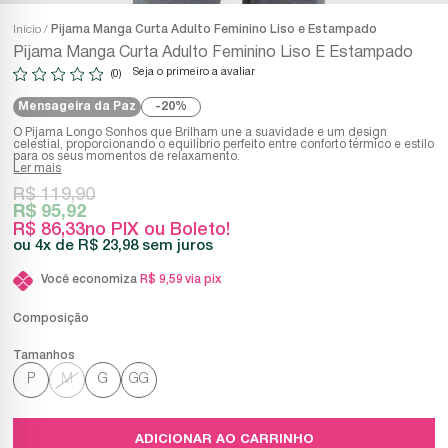
Início
Pijama Manga Curta Adulto Feminino Liso e Estampado
Pijama Manga Curta Adulto Feminino Liso E Estampado
Seja o primeiro a avaliar
(0)
Mensageira da Paz
20%
O Pijama Longo Sonhos que Brilham une a suavidade e um design
celestial, proporcionando o equilíbrio perfeito entre conforto térmico e estilo
para os seus momentos de relaxamento.
Ler mais
R$ 119,90
R$ 95,92
R$ 86,33
no PIX ou Boleto!
4x
R$ 23,98
sem juros
Você economiza
R$ 9,59
via pix
Composição
P
M
G
GG
ADICIONAR AO CARRINHO