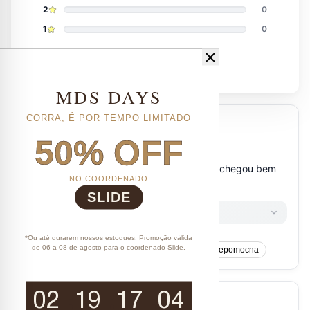
MDS DAYS
CORRA, É POR TEMPO LIMITADO
50% OFF
NO COORDENADO
SLIDE
*Ou até durarem nossos estoques. Promoção válida
de 06 a 08 de agosto para o coordenado Slide.
02
19
17
04