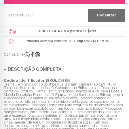
FRETE GRÁTIS
a partir de R$299
Primeira compra com
8% OFF
cupom: VALE8MDS
Compartilhe:
DESCRIÇÃO COMPLETA
Código identificador (SKU):
034195
Pijama Feminino Longo Sonhos que Brilham (Grade P ao GG) Título
Temático: Noites Iluminadas: O Conforto que Brilha no seu Descanso
Nome do Produto: Pijama Feminino Longo Sonhos que Brilham | Rosa e
Mescla Descrição Resumida: O Pijama Longo Sonhos que Brilham une a
suavidade da 1/2 malha a um design celestial, proporcionando o
equilíbrio perfeito entre conforto térmico e estilo para os seus momentos
de relaxamento. Descrição Completa: Este conjunto foi desenvolvido para
oferecer bem-estar absoluto com um toque moderno e lúdico. A blusa de
mangas curtas, em um tom rosa delicado, é inteiramente decorada com
uma estampa rotativa de estrelas em diversos tamanhos e conta com
uma frase inspiradora centralizada no busto. A calça comprida, em tom
cinza mescla, oferece um contraste sofisticado e possui um laço
decorativo rosa no cós, garantindo um ajuste suave e charmoso.