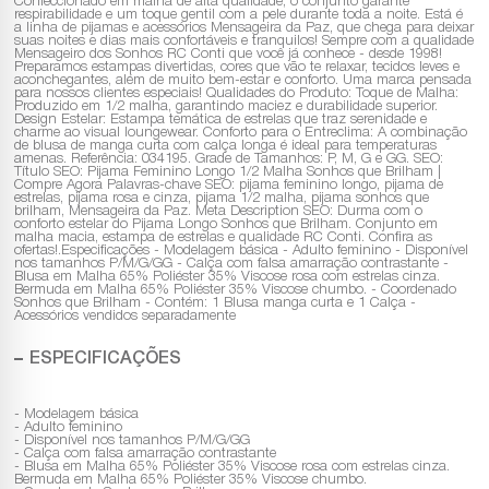
Confeccionado em malha de alta qualidade, o conjunto garante
respirabilidade e um toque gentil com a pele durante toda a noite. Está é
a linha de pijamas e acessórios Mensageira da Paz, que chega para deixar
suas noites e dias mais confortáveis e tranquilos! Sempre com a qualidade
Mensageiro dos Sonhos RC Conti que você já conhece - desde 1998!
Preparamos estampas divertidas, cores que vão te relaxar, tecidos leves e
aconchegantes, além de muito bem-estar e conforto. Uma marca pensada
para nossos clientes especiais! Qualidades do Produto: Toque de Malha:
Produzido em 1/2 malha, garantindo maciez e durabilidade superior.
Design Estelar: Estampa temática de estrelas que traz serenidade e
charme ao visual loungewear. Conforto para o Entreclima: A combinação
de blusa de manga curta com calça longa é ideal para temperaturas
amenas. Referência: 034195. Grade de Tamanhos: P, M, G e GG. SEO:
Título SEO: Pijama Feminino Longo 1/2 Malha Sonhos que Brilham |
Compre Agora Palavras-chave SEO: pijama feminino longo, pijama de
estrelas, pijama rosa e cinza, pijama 1/2 malha, pijama sonhos que
brilham, Mensageira da Paz. Meta Description SEO: Durma com o
conforto estelar do Pijama Longo Sonhos que Brilham. Conjunto em
malha macia, estampa de estrelas e qualidade RC Conti. Confira as
ofertas!.Especificações - Modelagem básica - Adulto feminino - Disponível
nos tamanhos P/M/G/GG - Calça com falsa amarração contrastante -
Blusa em Malha 65% Poliéster 35% Viscose rosa com estrelas cinza.
Bermuda em Malha 65% Poliéster 35% Viscose chumbo. - Coordenado
Sonhos que Brilham - Contém: 1 Blusa manga curta e 1 Calça -
Acessórios vendidos separadamente
ESPECIFICAÇÕES
- Modelagem básica
- Adulto feminino
- Disponível nos tamanhos P/M/G/GG
- Calça com falsa amarração contrastante
- Blusa em Malha 65% Poliéster 35% Viscose rosa com estrelas cinza.
Bermuda em Malha 65% Poliéster 35% Viscose chumbo.