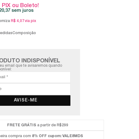
 PIX ou Boleto!
20,37
sem juros
omiza
R$ 4,07
via pix
medidas
Composição
ODUTO INDISPONÍVEL
eu email que te avisaremos quando
ponível:
AVISE-ME
FRETE GRÁTIS
a partir de R$299
meira compra com
8% OFF
cupom: VALE8MDS