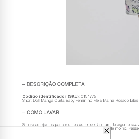
DESCRIÇÃO COMPLETA
Código identificador (SKU):
0131775
Short Doll Manga Curta Baby Feminino Meia Malha Rosado Lilá
COMO LAVAR
Separe os pijamas por cor e tipo de tecido. Use um detergente sua
ao ar livre, longe da luz solar direta, e evite deixar de molho. Pa