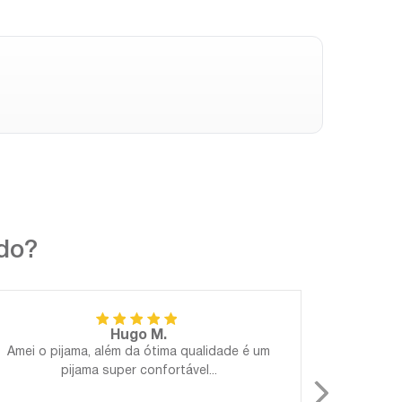
ndo?
Hugo M.
Amei o pijama, além da ótima qualidade é um
Perfeito!
pijama super confortável...
Gostosa
para 