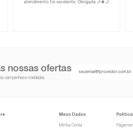
atendimento foi excelente. Obrigada 🎶🍀🌙
s nossas ofertas
ções, campanhas e novidades.
re
Meus Dados
Política
g
Minha Conta
Pagamen