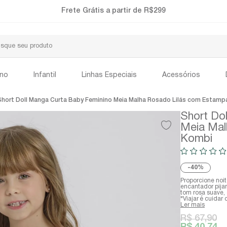
Frete Grátis a partir de R$299
ino
Infantil
Linhas Especiais
Acessórios
hort Doll Manga Curta Baby Feminino Meia Malha Rosado Lilás com Estamp
Short Do
Meia Mal
Kombi
40%
Proporcione noit
encantador pija
tom rosa suave,
"Viajar é cuidar
Ler mais
R$ 67,90