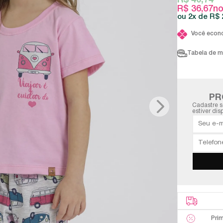
R$ 40,74
R$ 36,67
no
2x
R$ 
Você econ
Tabela de 
PR
Cadastre s
estiver dis
Pri