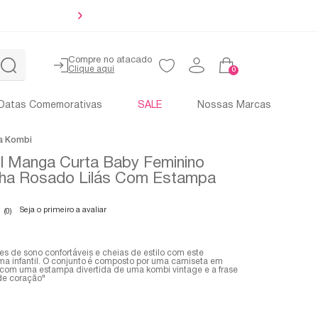
Até 4x sem 
Compre no atacado
0
Datas Comemorativas
SALE
Nossas Marcas
a Kombi
ll Manga Curta Baby Feminino
ha Rosado Lilás Com Estampa
Seja o primeiro a avaliar
(0)
es de sono confortáveis e cheias de estilo com este
ma infantil. O conjunto é composto por uma camiseta em
 com uma estampa divertida de uma kombi vintage e a frase
 de coração"