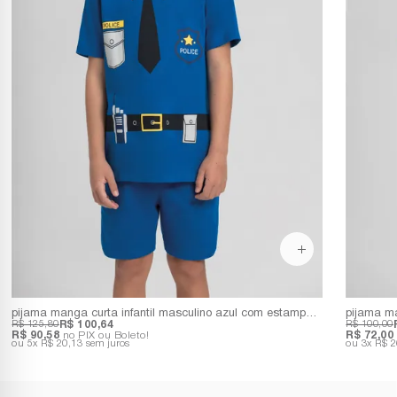
pijama manga curta infantil masculino azul com estampa de policia
R$ 125,80
R$ 100,64
R$ 100,00
R$ 90,58
no PIX ou Boleto!
R$ 72,00
5x
R$ 20,13
sem juros
3x
R$ 