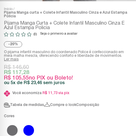
Início
Pijama Manga curta + Colete Infantil Masculino Cinza e Azul Estampa
Policia
Pijama Manga Curta + Colete Infantil Masculino Cinza E
Azul Estampa Policia
Seja o primeiro a avaliar
(0)
20%
O pijama infantil masculino do coordenado Police é confeccionado em
meia malha mescla, oferecendo conforto e liberdade de movimentos.
Ler mais
R$ 146,60
R$ 117,28
R$ 105,55
no PIX ou Boleto!
5x
R$ 23,46
sem juros
Você economiza
R$ 11,73
via pix
Tabela de medidas
Compre o look
Composição