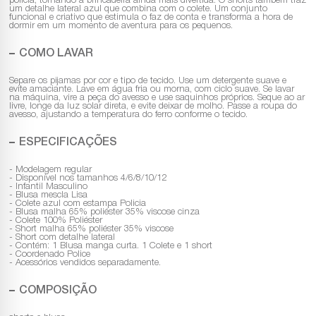
polícia, tornando a brincadeira ainda mais divertida. O shorts também traz
um detalhe lateral azul que combina com o colete. Um conjunto
funcional e criativo que estimula o faz de conta e transforma a hora de
dormir em um momento de aventura para os pequenos.
COMO LAVAR
Separe os pijamas por cor e tipo de tecido. Use um detergente suave e
evite amaciante. Lave em água fria ou morna, com ciclo suave. Se lavar
na máquina, vire a peça do avesso e use saquinhos próprios. Seque ao ar
livre, longe da luz solar direta, e evite deixar de molho. Passe a roupa do
avesso, ajustando a temperatura do ferro conforme o tecido.
ESPECIFICAÇÕES
- Modelagem regular
- Disponível nos tamanhos 4/6/8/10/12
- Infantil Masculino
- Blusa mescla Lisa
- Colete azul com estampa Policia
- Blusa malha 65% poliéster 35% viscose cinza
- Colete 100% Poliéster
- Short malha 65% poliéster 35% viscose
- Short com detalhe lateral
- Contém: 1 Blusa manga curta. 1 Colete e 1 short
- Coordenado Police
- Acessórios vendidos separadamente.
COMPOSIÇÃO