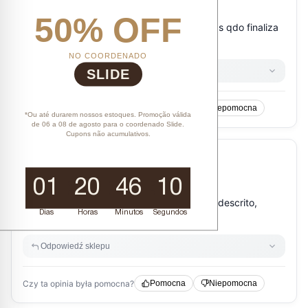
50% OFF
NO COORDENADO
SLIDE
*Ou até durarem nossos estoques. Promoção válida
de 06 a 08 de agosto para o coordenado Slide.
Cupons não acumulativos.
01
20
46
10
Dias
Horas
Minutos
Segundos