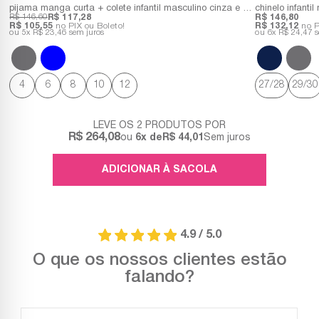
pijama manga curta + colete infantil masculino cinza e azul estampa policia
chinelo infanti
R$ 146,60
R$ 117,28
R$ 146,80
R$ 105,55
no PIX ou Boleto!
R$ 132,12
no P
5x
R$ 23,46
sem juros
6x
R$ 24,47
s
4
6
8
10
12
27/28
29/30
LEVE OS 2 PRODUTOS
R$ 264,08
6x
R$ 44,01
Sem juros
4.9 / 5.0
O que os nossos clientes estão
falando?