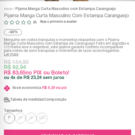
Início
Pijama Manga Curta Masculino com Estampa Caranguejo
Pijama Manga Curta Masculino Com Estampa Caranguejo
Seja o primeiro a avaliar
(0)
40%
Mergulhe em noites tranquilas e momentos relaxantes com o Pijama
Manga Curta Masculino com Estampa de Caranguejo! Feito em algodão e
1/2 malha leve e respirável, este pijama garante conforto incomparável
para noites de sono tranquilas e momentos de lazer aconchegantes.
Ler mais
R$ 154,90
R$ 92,94
R$ 83,65
no PIX ou Boleto!
4x
R$ 23,24
sem juros
Você economiza
R$ 9,29
via pix
Tabela de medidas
Composição
P
M
G
GG