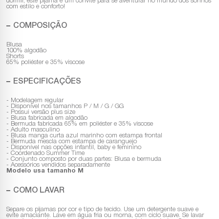
dormir, este pijama é um convite para se aventurar no mundo dos sonhos
com estilo e conforto!
COMPOSIÇÃO
Blusa
100% algodão
Shorts
65% poliéster e 35% viscose
ESPECIFICAÇÕES
- Modelagem regular
- Disponível nos tamanhos P / M / G / GG
- Possui versão plus size
- Blusa fabricada em algodão
- Bermuda fabricada 65% em poliéster e 35% viscose
- Adulto masculino
- Blusa manga curta azul marinho com estampa frontal
- Bermuda mescla com estampa de caranguejo
- Disponível nas opções infantil, baby e feminino
- Coordenado Summer Time
- Conjunto composto por duas partes: Blusa e bermuda
- Acessórios vendidos separadamente
Modelo usa tamanho M
COMO LAVAR
Separe os pijamas por cor e tipo de tecido. Use um detergente suave e
evite amaciante. Lave em água fria ou morna, com ciclo suave. Se lavar