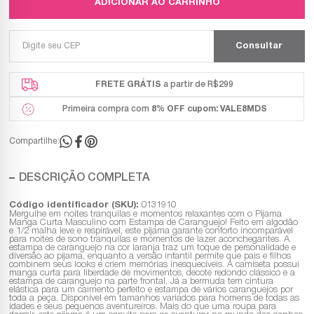
ADICIONAR AO CARRINHO
FRETE GRÁTIS
a partir de R$299
Primeira compra com
8% OFF
cupom: VALE8MDS
Compartilhe:
DESCRIÇÃO COMPLETA
Código identificador (SKU):
0131910
Mergulhe em noites tranquilas e momentos relaxantes com o Pijama
Manga Curta Masculino com Estampa de Caranguejo! Feito em algodão
e 1/2 malha leve e respirável, este pijama garante conforto incomparável
para noites de sono tranquilas e momentos de lazer aconchegantes. A
estampa de caranguejo na cor laranja traz um toque de personalidade e
diversão ao pijama, enquanto a versão infantil permite que pais e filhos
combinem seus looks e criem memórias inesquecíveis. A camiseta possui
manga curta para liberdade de movimentos, decote redondo clássico e a
estampa de caranguejo na parte frontal. Já a bermuda tem cintura
elástica para um caimento perfeito e estampa de vários caranguejos por
toda a peça. Disponível em tamanhos variados para homens de todas as
idades e seus pequenos aventureiros. Mais do que uma roupa para