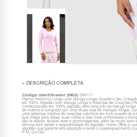
DESCRIÇÃO COMPLETA
Código identificador (SKU):
034171
Pijama Feminino Longo com Manga Longa Guarde o Seu Coração (
em 100% Algodão com Manga Longa e Estampa de Corações | Rosa 
Confeccionado em 100% algodão, este conjunto de manga longa e c
de inverno é composto por uma blusa rosa de mangas longas, com
uma estampa rotativa de corações coloridos em tons suaves de azu
que chega para deixar suas noites e dias mais confortáveis e tr
vão te relaxar, tecidos leves e aconchegantes, além de muito bem
térmica sem perder a respirabilidade do algodão. Home Office e L
algodão que garante alta absorção e evita o superaquecimento du
P, M, G e GG.