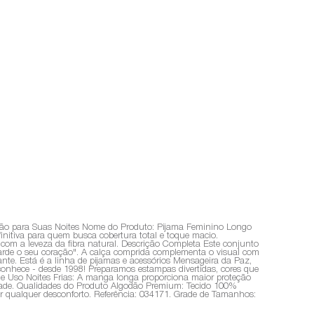
ão para Suas Noites Nome do Produto: Pijama Feminino Longo
tiva para quem busca cobertura total e toque macio.
com a leveza da fibra natural. Descrição Completa Este conjunto
arde o seu coração". A calça comprida complementa o visual com
nte. Está é a linha de pijamas e acessórios Mensageira da Paz,
conhece - desde 1998! Preparamos estampas divertidas, cores que
 de Uso Noites Frias: A manga longa proporciona maior proteção
cidade. Qualidades do Produto Algodão Premium: Tecido 100%
r qualquer desconforto. Referência: 034171. Grade de Tamanhos: