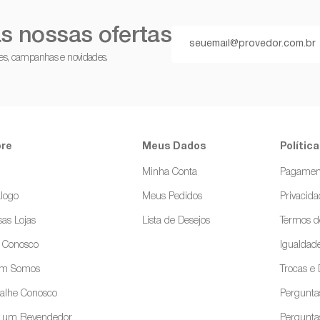
s nossas ofertas
ções, campanhas e novidades.
re
Meus Dados
Política
g
Minha Conta
Pagamen
logo
Meus Pedidos
Privacid
as Lojas
Lista de Desejos
Termos d
e Conosco
Igualdade
m Somos
Trocas e
balhe Conosco
Pergunta
a um Revendedor
Pergunta