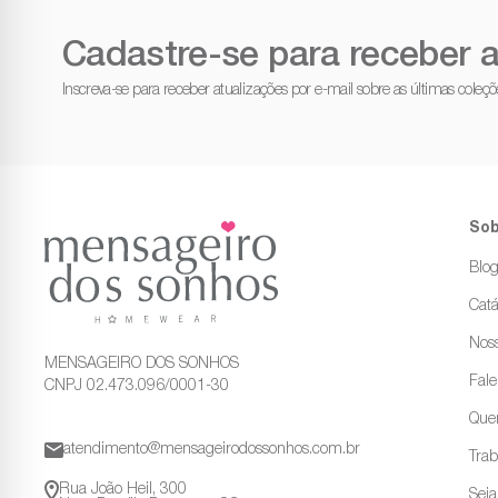
Cadastre-se para receber a
Inscreva-se para receber atualizações por e-mail sobre as últimas cole
Sob
Blo
Catá
Noss
MENSAGEIRO DOS SONHOS
Fal
CNPJ 02.473.096/0001-30
Que
atendimento@mensageirodossonhos.com.br
Tra
Rua João Heil, 300
Sej