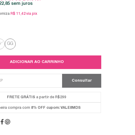
22,85
sem juros
omiza
R$ 11,42
via pix
G
GG
ADICIONAR AO CARRINHO
FRETE GRÁTIS
a partir de R$299
meira compra com
8% OFF
cupom: VALE8MDS