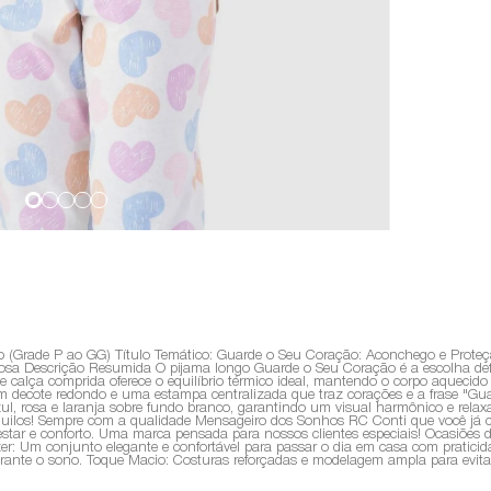
Grade P ao GG) Título Temático: Guarde o Seu Coração: Aconchego e Proteç
Descrição Resumida O pijama longo Guarde o Seu Coração é a escolha defini
alça comprida oferece o equilíbrio térmico ideal, mantendo o corpo aquecido 
 decote redondo e uma estampa centralizada que traz corações e a frase "Gu
l, rosa e laranja sobre fundo branco, garantindo um visual harmônico e relaxa
anquilos! Sempre com a qualidade Mensageiro dos Sonhos RC Conti que você já 
-estar e conforto. Uma marca pensada para nossos clientes especiais! Ocasiões
azer: Um conjunto elegante e confortável para passar o dia em casa com prati
rante o sono. Toque Macio: Costuras reforçadas e modelagem ampla para evita