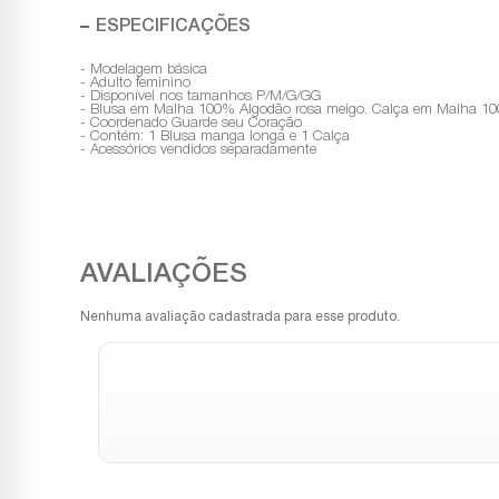
ESPECIFICAÇÕES
- Modelagem básica
- Adulto feminino
- Disponível nos tamanhos P/M/G/GG
- Blusa em Malha 100% Algodão rosa meigo. Calça em Malha 100
- Coordenado Guarde seu Coração
- Contém: 1 Blusa manga longa e 1 Calça
- Acessórios vendidos separadamente
Nenhuma avaliação cadastrada para esse produto.