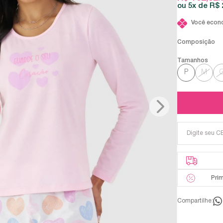
5x
R$ 
Você econ
Composição
P
M
Pri
Compartilhe: