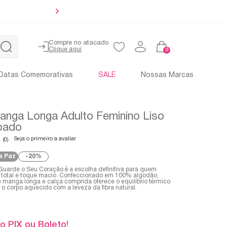
Até 4x sem 
Compre no atacado
0
Datas Comemorativas
SALE
Nossas Marcas
anga Longa Adulto Feminino Liso
pado
Seja o primeiro a avaliar
(0)
a Paz
20%
Guarde o Seu Coração é a escolha definitiva para quem
 total e toque macio. Confeccionado em 100% algodão,
e manga longa e calça comprida oferece o equilíbrio térmico
o corpo aquecido com a leveza da fibra natural.
o PIX ou Boleto!