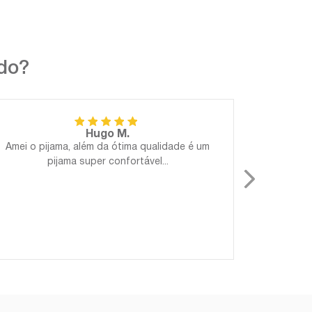
ndo?
Hugo M.
Amei o pijama, além da ótima qualidade é um
Perfeito!
pijama super confortável...
Gostosa
para 