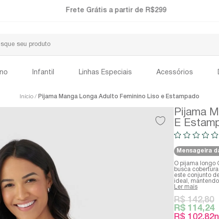
Frete Grátis a partir de R$299
ino
Infantil
Linhas Especiais
Acessórios
Início
Pijama Manga Longa Adulto Feminino Liso e Estampado
Pijama M
E Estam
Mensageira d
O pijama longo 
busca cobertura
este conjunto d
ideal, mantendo 
Ler mais
R$ 142,80
R$ 114,24
R$ 102,82
n