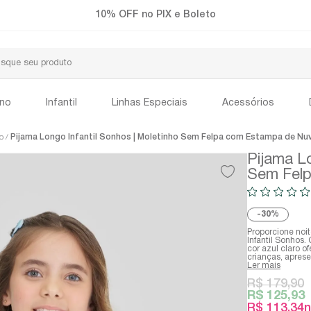
Frete Grátis a partir de R$299
ino
Infantil
Linhas Especiais
Acessórios
io
Pijama Longo Infantil Sonhos | Moletinho Sem Felpa com Estampa de Nu
Pijama Lo
Sem Fel
30%
Proporcione noi
Infantil Sonhos
cor azul claro 
crianças, apres
Ler mais
R$ 179,90
R$ 125,93
R$ 113,34
n