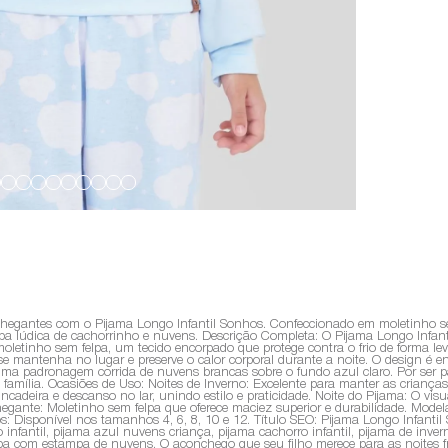
hegantes com o Pijama Longo Infantil Sonhos. Confeccionado em moletinho sem
a lúdica de cachorrinho e nuvens. Descrição Completa: O Pijama Longo Infanti
moletinho sem felpa, um tecido encorpado que protege contra o frio de forma l
mantenha no lugar e preserve o calor corporal durante a noite. O design é e
ma padronagem corrida de nuvens brancas sobre o fundo azul claro. Por ser p
amília. Ocasiões de Uso: Noites de Inverno: Excelente para manter as criança
cadeira e descanso no lar, unindo estilo e praticidade. Noite do Pijama: O visu
hegante: Moletinho sem felpa que oferece maciez superior e durabilidade. Model
s: Disponível nos tamanhos 4, 6, 8, 10 e 12. Título SEO: Pijama Longo Infan
 infantil, pijama azul nuvens criança, pijama cachorro infantil, pijama de inv
lpa com estampa de nuvens. O aconchego que seu filho merece para as noites fr