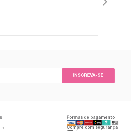
para 
INSCREVA-SE
s
Formas de pagamento
Compre com segurança
to