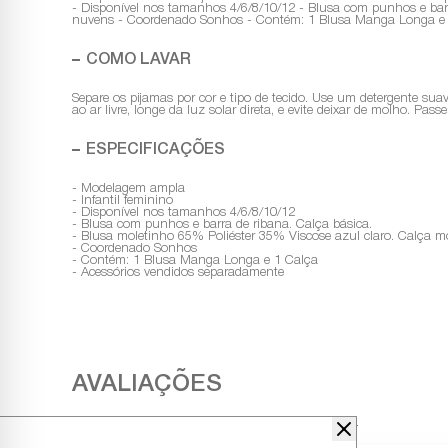
- Disponível nos tamanhos 4/6/8/10/12 - Blusa com punhos e barr
nuvens - Coordenado Sonhos - Contém: 1 Blusa Manga Longa e 1
COMO LAVAR
Separe os pijamas por cor e tipo de tecido. Use um detergente sua
ao ar livre, longe da luz solar direta, e evite deixar de molho. Pa
ESPECIFICAÇÕES
- Modelagem ampla
- Infantil feminino
- Disponível nos tamanhos 4/6/8/10/12
- Blusa com punhos e barra de ribana. Calça básica.
- Blusa moletinho 65% Poliéster 35% Viscose azul claro. Calça 
- Coordenado Sonhos
- Contém: 1 Blusa Manga Longa e 1 Calça
- Acessórios vendidos separadamente
Nenhuma avaliação cadastrada para esse produto.