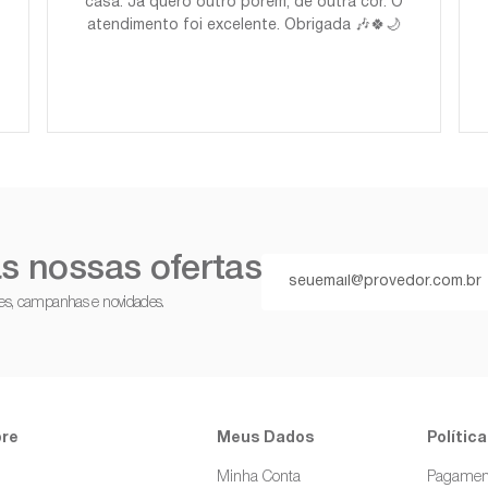
casa. Já quero outro porém, de outra cor. O
atendimento foi excelente. Obrigada 🎶🍀🌙
s nossas ofertas
ções, campanhas e novidades.
re
Meus Dados
Política
g
Minha Conta
Pagamen