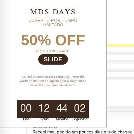
MDS DAYS
CORRA, É POR TEMPO
LIMITADO
50% OFF
NO COORDENADO
SLIDE
*Ou até durarem nossos estoques. Promoção
válida de 06 a 08 de agosto para o coordenado
Slide. Cupons não acumulativos.
00
12
44
01
Dias
Horas
Minutos
Segundos