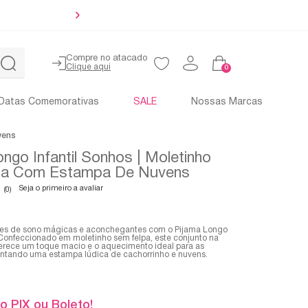
Até 4x sem 
Compre no atacado
0
Datas Comemorativas
SALE
Nossas Marcas
vens
ngo Infantil Sonhos | Moletinho
pa Com Estampa De Nuvens
Seja o primeiro a avaliar
(0)
tes de sono mágicas e aconchegantes com o Pijama Longo
. Confeccionado em moletinho sem felpa, este conjunto na
oferece um toque macio e o aquecimento ideal para as
entando uma estampa lúdica de cachorrinho e nuvens.
o PIX ou Boleto!