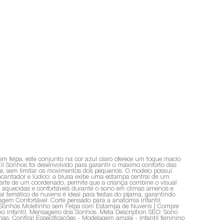
 felpa, este conjunto na cor azul claro oferece um toque macio
l Sonhos foi desenvolvido para garantir o máximo conforto das
eve, sem limitar os movimentos dos pequenos. O modelo possui
ncantador e lúdico: a blusa exibe uma estampa central de um
arte de um coordenado, permite que a criança combine o visual
s aquecidas e confortáveis durante o sono em climas amenos e
al temático de nuvens é ideal para festas do pijama, garantindo
agem Confortável: Corte pensado para a anatomia infantil,
til Sonhos Moletinho sem Felpa com Estampa de Nuvens | Compre
erno infantil, Mensageiro dos Sonhos. Meta Description SEO: Sono
ias. Confira! Especificações - Modelagem ampla - Infantil feminino