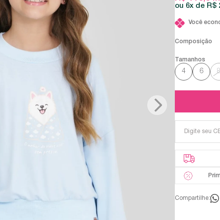
6x
R$ 
Você econ
Composição
4
6
Pri
Compartilhe: