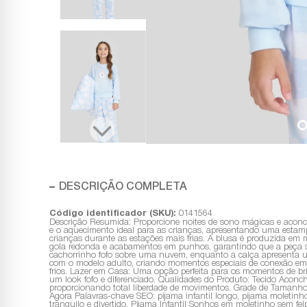
DESCRIÇÃO COMPLETA
Código identificador (SKU):
0141564
Descrição Resumida: Proporcione noites de sono mágicas e aconc
e o aquecimento ideal para as crianças, apresentando uma estamp
crianças durante as estações mais frias. A blusa é produzida em 
gola redonda e acabamentos em punhos, garantindo que a peça se 
cachorrinho fofo sobre uma nuvem, enquanto a calça apresenta u
com o modelo adulto, criando momentos especiais de conexão em f
frios. Lazer em Casa: Uma opção perfeita para os momentos de brin
um look fofo e diferenciado. Qualidades do Produto: Tecido Aconc
proporcionando total liberdade de movimentos. Grade de Tamanho
Agora Palavras-chave SEO: pijama infantil longo, pijama moletinho
tranquilo e divertido. Pijama Infantil Sonhos em moletinho sem fe