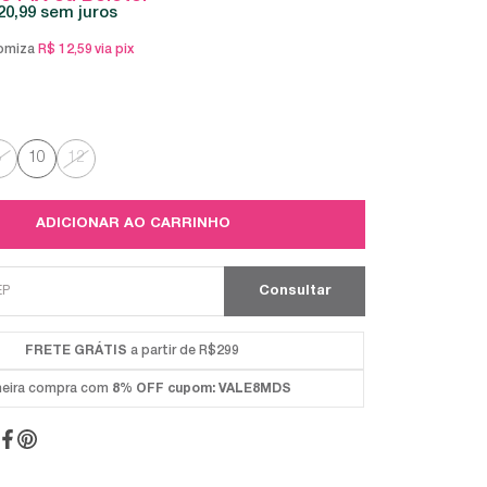
20,99
sem juros
omiza
R$ 12,59
via pix
8
10
12
ADICIONAR AO CARRINHO
FRETE GRÁTIS
a partir de R$299
meira compra com
8% OFF
cupom: VALE8MDS