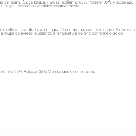
a de ribana. Calça básica. - Blusa moletinho 65% Poliéster 35% Viscose azul
 Calça - Acessórios vendidos separadamente
ve e evite amaciante. Lave em água fria ou morna, com ciclo suave. Se lavar n
sse a roupa do avesso, ajustando a temperatura do ferro conforme o tecido.
moletinho 65% Poliéster 35% Viscose creme com nuvens