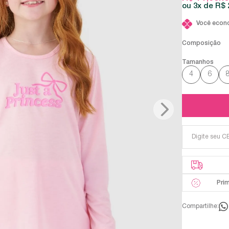
3x
R$ 
Você econ
Composição
4
6
Pri
Compartilhe: