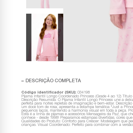
DESCRIÇÃO COMPLETA
Código identificador (SKU):
034198
Pijama Infantil Longo Coordenado Princess (Grade 4 ao 12) Títul
Descrição Resumida: O Pijama Infantil Longo Princess une a deli
perfeita para noites repletas de imaginação e bem-estar. Descriçã
um doce tom de rosa, apresenta a estampa temática "Just a Prin
pequenos laços, mantendo a harmonia visual em toda a peça. Produ
Está é a linha de pijamas e acessórios Mensageira da Paz, que ch
conhece - desde 1998! Preparamos estampas divertidas, cores que 
Qualidades do Produto: Conforto para Crescer: Modelagem que per
crianças. Visual Coordenado: Perfeito para combinar com a versão