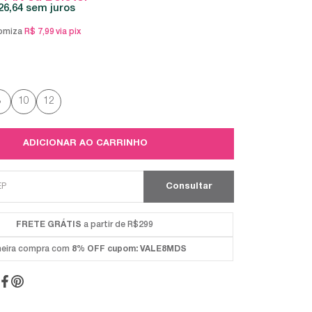
26,64
sem juros
omiza
R$ 7,99
via pix
8
10
12
ADICIONAR AO CARRINHO
FRETE GRÁTIS
a partir de R$299
meira compra com
8% OFF
cupom: VALE8MDS