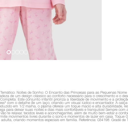
o Temático: Noites de Sonho: O Encanto das Princesas para as Pequenas Nome 
cadeza de um design clássico ao conforto necessário para o crescimento e o d
o Completa: Este conjunto infantil prioriza a liberdade de movimento e a prote
cess" com o detalhe de um laço, criando um visual lúdico e encantador. A ca
zido em 1/2 malha, o pijama oferece um toque macio e alta durabilidade, resis
ega para deixar suas noites e dias mais confortáveis e tranquilos! Sempre co
vão te relaxar, tecidos leves e aconchegantes, além de muito bem-estar e conf
mite movimentos livres durante o sono e momentos de lazer em casa. Toque Gen
 adulta, criando momentos especiais em família. Referência: 034198. Grade de T