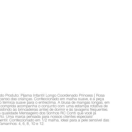
do Produto: Pijama Infantil Longo Coordenado Princess | Rosa
escanso das crianças. Confeccionado em malha suave, é a peça
ção térmica suave para o entreclima. A blusa de mangas longas, em
lça comprida acompanha o conjunto com uma estampa rotativa de
tindo às brincadeiras antes de dormir e às lavagens frequentes.
m a qualidade Mensageiro dos Sonhos RC Conti que você já
orto. Uma marca pensada para nossos clientes especiais!
til: Confeccionado em 1/2 malha, ideal para a pele sensível das
amanhos: 4, 6, 8, 10 e 12.