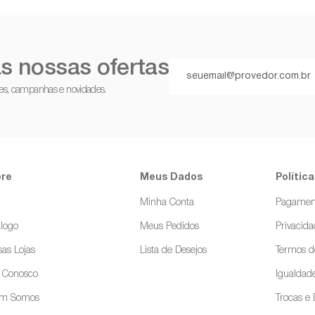
s nossas ofertas
ções, campanhas e novidades.
re
Meus Dados
Política
g
Minha Conta
Pagamen
logo
Meus Pedidos
Privacid
as Lojas
Lista de Desejos
Termos d
e Conosco
Igualdade
m Somos
Trocas e