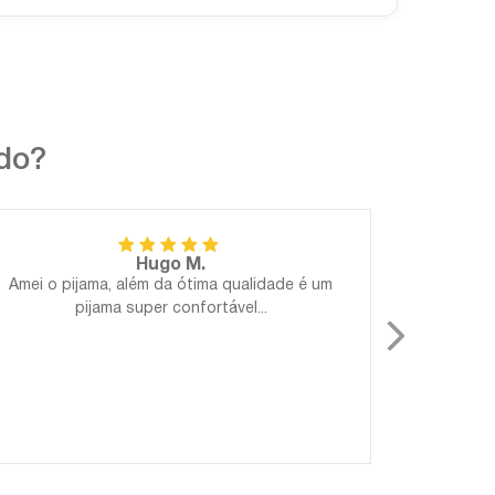
ndo?
Hugo M.
Amei o pijama, além da ótima qualidade é um
Perfeito!
pijama super confortável...
Gostosa
para 