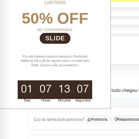
LIMITADO
50% OFF
NO COORDENADO
SLIDE
*Ou até durarem nossos estoques. Promoção
válida de 06 a 08 de agosto para o coordenado
Slide. Cupons não acumulativos.
01
07
13
06
Dias
Horas
Minutos
Segundos