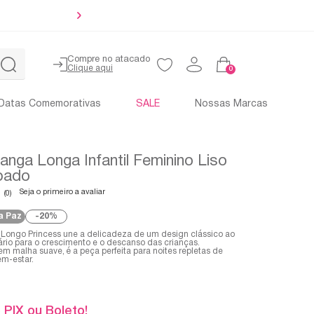
troque em até 30 dias
Compre no atacado
0
Datas Comemorativas
SALE
Nossas Marcas
nga Longa Infantil Feminino Liso
pado
Seja o primeiro a avaliar
(0)
a Paz
20%
il Longo Princess une a delicadeza de um design clássico ao
ário para o crescimento e o descanso das crianças.
m malha suave, é a peça perfeita para noites repletas de
m-estar.
 PIX ou Boleto!