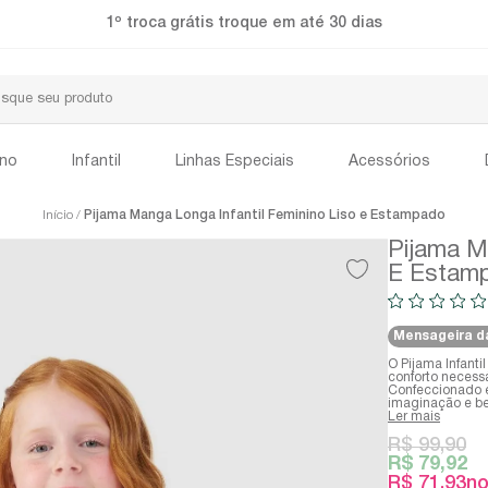
1º troca grátis 
ino
Infantil
Linhas Especiais
Acessórios
Início
Pijama Manga Longa Infantil Feminino Liso e Estampado
Pijama Ma
E Estam
Mensageira d
O Pijama Infant
conforto necess
Confeccionado e
imaginação e be
Ler mais
R$ 99,90
R$ 79,92
R$ 71,93
no