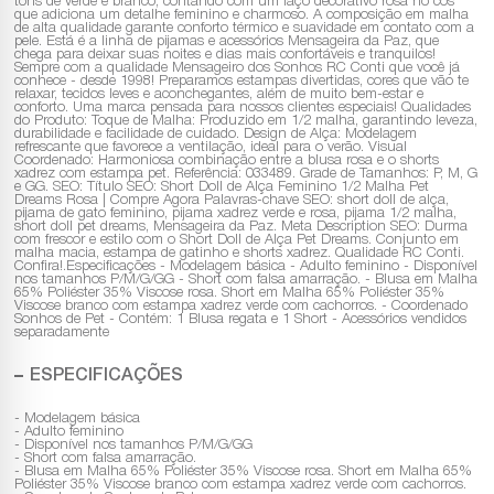
tons de verde e branco, contando com um laço decorativo rosa no cós
que adiciona um detalhe feminino e charmoso. A composição em malha
de alta qualidade garante conforto térmico e suavidade em contato com a
pele. Está é a linha de pijamas e acessórios Mensageira da Paz, que
chega para deixar suas noites e dias mais confortáveis e tranquilos!
Sempre com a qualidade Mensageiro dos Sonhos RC Conti que você já
conhece - desde 1998! Preparamos estampas divertidas, cores que vão te
relaxar, tecidos leves e aconchegantes, além de muito bem-estar e
conforto. Uma marca pensada para nossos clientes especiais! Qualidades
do Produto: Toque de Malha: Produzido em 1/2 malha, garantindo leveza,
durabilidade e facilidade de cuidado. Design de Alça: Modelagem
refrescante que favorece a ventilação, ideal para o verão. Visual
Coordenado: Harmoniosa combinação entre a blusa rosa e o shorts
xadrez com estampa pet. Referência: 033489. Grade de Tamanhos: P, M, G
e GG. SEO: Título SEO: Short Doll de Alça Feminino 1/2 Malha Pet
Dreams Rosa | Compre Agora Palavras-chave SEO: short doll de alça,
pijama de gato feminino, pijama xadrez verde e rosa, pijama 1/2 malha,
short doll pet dreams, Mensageira da Paz. Meta Description SEO: Durma
com frescor e estilo com o Short Doll de Alça Pet Dreams. Conjunto em
malha macia, estampa de gatinho e shorts xadrez. Qualidade RC Conti.
Confira!.Especificações - Modelagem básica - Adulto feminino - Disponível
nos tamanhos P/M/G/GG - Short com falsa amarração. - Blusa em Malha
65% Poliéster 35% Viscose rosa. Short em Malha 65% Poliéster 35%
Viscose branco com estampa xadrez verde com cachorros. - Coordenado
Sonhos de Pet - Contém: 1 Blusa regata e 1 Short - Acessórios vendidos
separadamente
ESPECIFICAÇÕES
- Modelagem básica
- Adulto feminino
- Disponível nos tamanhos P/M/G/GG
- Short com falsa amarração.
- Blusa em Malha 65% Poliéster 35% Viscose rosa. Short em Malha 65%
Poliéster 35% Viscose branco com estampa xadrez verde com cachorros.