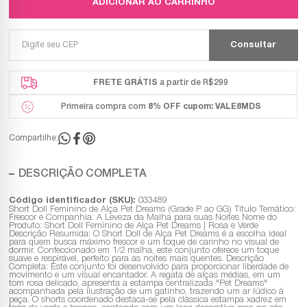
ADICIONAR AO CARRINHO
FRETE GRÁTIS
a partir de R$299
Primeira compra com
8% OFF
cupom: VALE8MDS
Compartilhe:
DESCRIÇÃO COMPLETA
Código identificador (SKU):
033489
Short Doll Feminino de Alça Pet Dreams (Grade P ao GG) Título Temático:
Frescor e Companhia: A Leveza da Malha para suas Noites Nome do
Produto: Short Doll Feminino de Alça Pet Dreams | Rosa e Verde
Descrição Resumida: O Short Doll de Alça Pet Dreams é a escolha ideal
para quem busca máximo frescor e um toque de carinho no visual de
dormir. Confeccionado em 1/2 malha, este conjunto oferece um toque
suave e respirável, perfeito para as noites mais quentes. Descrição
Completa: Este conjunto foi desenvolvido para proporcionar liberdade de
movimento e um visual encantador. A regata de alças médias, em um
tom rosa delicado, apresenta a estampa centralizada "Pet Dreams"
acompanhada pela ilustração de um gatinho, trazendo um ar lúdico à
peça. O shorts coordenado destaca-se pela clássica estampa xadrez em