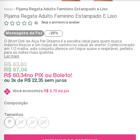
Início
Pijama Regata Adulto Feminino Estampado e Liso
Pijama Regata Adulto Feminino Estampado E Liso
Seja o primeiro a avaliar
(0)
Mensageira da Paz
20%
O Short Doll de Alça Pet Dreams é a escolha ideal para quem busca
máximo frescor e um toque de carinho no visual de dormir. Confeccionado
em 1/2 malha, este conjunto oferece um toque suave e respirável, perfeito
para as noites mais quentes.
Ler mais
R$ 83,80
R$ 67,04
R$ 60,34
no PIX ou Boleto!
3x
R$ 22,35
sem juros
Você economiza
R$ 6,70
via pix
Composição
P
M
G
GG