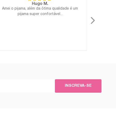
Hugo M.
Amei o pijama, além da ótima qualidade é um
Perfeito!
pijama super confortável...
Gostosa
para 
INSCREVA-SE