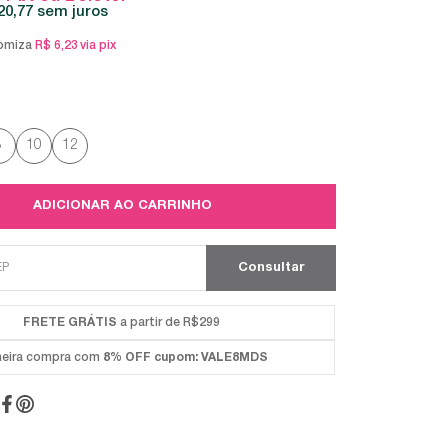
20,77
sem juros
omiza
R$ 6,23
via pix
8
10
12
ADICIONAR AO CARRINHO
FRETE GRÁTIS
a partir de R$299
meira compra com
8% OFF
cupom: VALE8MDS