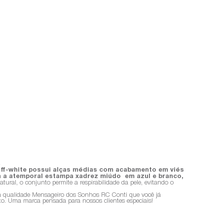
R
off-white possui alças médias com acabamento em viés
 a atemporal estampa xadrez miúdo em azul e branco,
tural, o conjunto permite a respirabilidade da pele, evitando o
m a qualidade Mensageiro dos Sonhos RC Conti que você já
rto. Uma marca pensada para nossos clientes especiais!