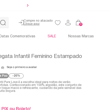
Até 4x sem
Compre no atacado
0
Datas Comemorativas
SALE
Nossas Marcas
egata Infantil Feminino Estampado
Seja o primeiro a avaliar
(0)
a Paz
20%
ntil Pure Love é a escolha ideal para noites de verão
vertidas. Confeccionado em 100% algodão, este conjunto de
m toque macio e refrescante, cuidando da pele sensível das
ita doçura.
 PIX ou Boleto!