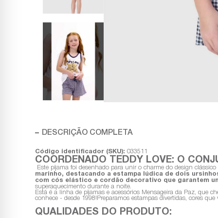
DESCRIÇÃO COMPLETA
Código identificador (SKU):
033511
COORDENADO TEDDY LOVE: O CONJ
Este pijama foi desenhado para unir o charme do design clássico 
marinho,
destacando a estampa lúdica de dois ursinhos
com cós elástico e cordão decorativo que garantem um
superaquecimento durante a noite.
Está é a linha de pijamas e acessórios Mensageira da Paz, que ch
conhece - desde 1998!Preparamos estampas divertidas, cores que v
QUALIDADES DO PRODUTO: