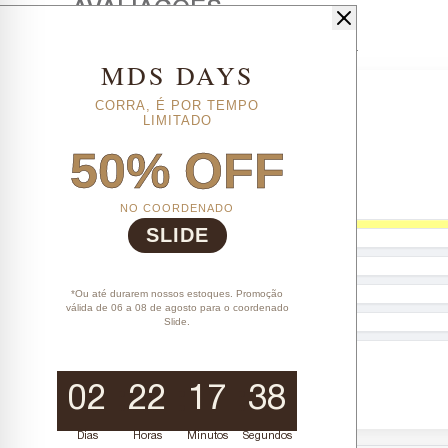
Nenhuma avaliação cadastrada para esse produto.
MDS DAYS
CORRA, É POR TEMPO
LIMITADO
50% OFF
NO COORDENADO
SLIDE
*Ou até durarem nossos estoques. Promoção
válida de 06 a 08 de agosto para o coordenado
Slide.
02
22
17
37
Dias
Horas
Minutos
Segundos