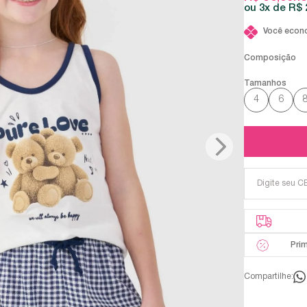
3x
R$ 
Você econ
Composição
4
6
Pri
Compartilhe: