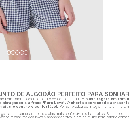
UNTO DE ALGODÃO PERFEITO PARA SONHA
ao bem-estar necessário para o descanso infantil. A
blusa regata em tom 
 abraçados e a frase "Pure Love".
O
shorts coordenado apresenta
 ajuste seguro e confortável.
Por ser produzido integralmente em fibra na
ega para deixar suas noites e dias mais confortáveis e tranquilos! Sempre co
ão te relaxar, tecidos leves e aconchegantes, além de muito bem-estar e confo