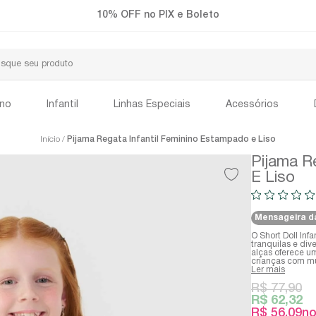
Frete Grátis a partir de R$299
ino
Infantil
Linhas Especiais
Acessórios
Início
Pijama Regata Infantil Feminino Estampado e Liso
Pijama R
E Liso
Mensageira d
O Short Doll Infa
tranquilas e di
alças oferece u
crianças com mu
Ler mais
R$ 77,90
R$ 62,32
R$ 56,09
no