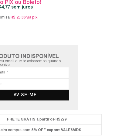
o PIX ou Boleto!
44,77
sem juros
omiza
R$ 26,86
via pix
ODUTO INDISPONÍVEL
eu email que te avisaremos quando
ponível:
AVISE-ME
FRETE GRÁTIS
a partir de R$299
meira compra com
8% OFF
cupom: VALE8MDS