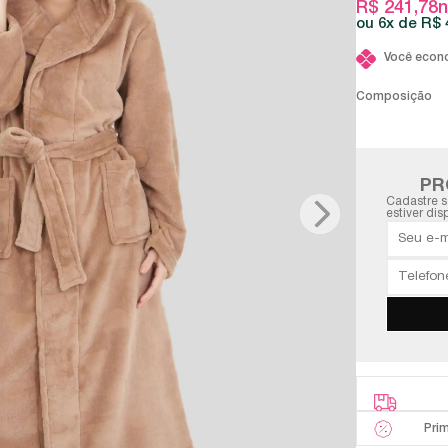
R$ 241,78
n
6x
R$ 
Você econ
Composição
PR
Cadastre s
estiver dis
Pri