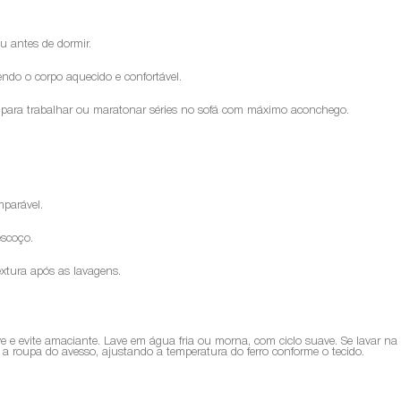
ou antes de dormir.
ndo o corpo aquecido e confortável.
 para trabalhar ou maratonar séries no sofá com máximo aconchego.
mparável.
escoço.
tura após as lavagens.
ve e evite amaciante. Lave em água fria ou morna, com ciclo suave. Se lavar n
sse a roupa do avesso, ajustando a temperatura do ferro conforme o tecido.