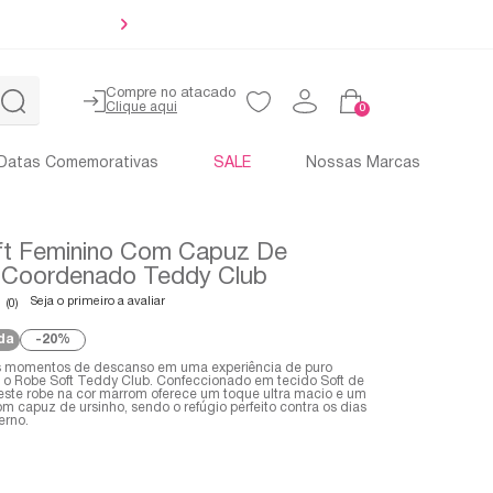
10% O
Compre no atacado
0
Datas Comemorativas
SALE
Nossas Marcas
t Feminino Com Capuz De
| Coordenado Teddy Club
Seja o primeiro a avaliar
(0)
da
20%
s momentos de descanso em uma experiência de puro
 Robe Soft Teddy Club. Confeccionado em tecido Soft de
 este robe na cor marrom oferece um toque ultra macio e um
m capuz de ursinho, sendo o refúgio perfeito contra os dias
erno.