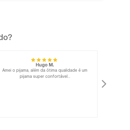
ndo?
Hugo M.
Amei o pijama, além da ótima qualidade é um
Perfeito!
pijama super confortável...
Gostosa
para 