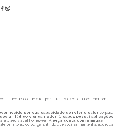
 em tecido Soft de alta gramatura, este robe na cor marrom
econhecido por sua capacidade de reter o calor
corporal
 design lúdico e encantador.
O
capuz possui aplicações
para o seu visual homewear. A
peça conta com mangas
uste perfeito ao corpo, garantindo que você se mantenha aquecida