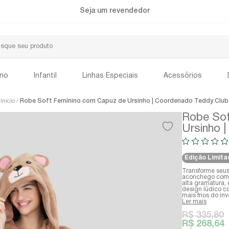
Seja um revendedor
ino
Infantil
Linhas Especiais
Acessórios
Início
Robe Soft Feminino com Capuz de Ursinho | Coordenado Teddy Club
Robe Sof
Ursinho 
Edição Limita
Transforme seu
aconchego com o
alta gramatura,
design lúdico co
mais frios do inv
Ler mais
R$ 335,80
R$ 268,64