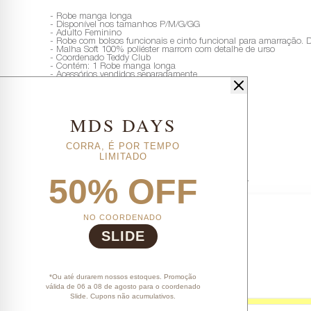
- Robe manga longa
- Disponível nos tamanhos P/M/G/GG
- Adulto Feminino
- Robe com bolsos funcionais e cinto funcional para amarração. 
- Malha Soft 100% poliéster marrom com detalhe de urso
- Coordenado Teddy Club
- Contém: 1 Robe manga longa
- Acessórios vendidos separadamente
MDS DAYS
CORRA, É POR TEMPO
LIMITADO
50% OFF
Nenhuma avaliação cadastrada para esse produto.
NO COORDENADO
SLIDE
*Ou até durarem nossos estoques. Promoção
válida de 06 a 08 de agosto para o coordenado
Slide. Cupons não acumulativos.