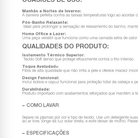
OCASIÕES DE USO:
Manhãs e Noites de Inverno:
A barreira perfeita contra as baixas temperaturas logo ao acordar 
Pós-Banho Relaxante:
Ideal para prolongar a sensação de relaxamento do banho, mante
Home Office e Lazer:
Uma peça versátil que funciona como uma camada extra de calor
QUALIDADES DO PRODUTO:
Isolamento Térmico Superior
:
Tecido Soft denso que protege eficazmente contra o frio intenso.
Toque Aveludad
o:
Fibra de alta qualidade que não irrita a pele e oferece maciez inco
Design Funcional:
Inclui bolsos e capuz funcional para proteção total da cabeça e p
Durabilidade:
Produto importado com acabamentos reforçados que mantêm a tex
COMO LAVAR
Separe os pijamas por cor e tipo de tecido. Use um detergente sua
ao ar livre, longe da luz solar direta, e evite deixar de molho. Pa
ESPECIFICAÇÕES