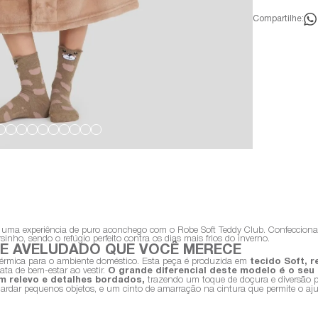
Compartilhe:
ma experiência de puro aconchego com o Robe Soft Teddy Club. Confeccionado
nho, sendo o refúgio perfeito contra os dias mais frios do inverno.
E AVELUDADO QUE VOCÊ MERECE
 térmica para o ambiente doméstico. Esta peça é produzida em
tecido Soft, r
ta de bem-estar ao vestir.
O grande diferencial deste modelo é o seu
em relevo e detalhes bordados,
trazendo um toque de doçura e diversão 
guardar pequenos objetos, e um cinto de amarração na cintura que permite o aj