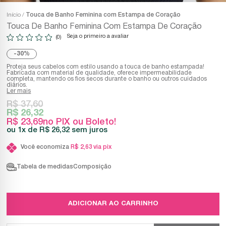
Início
Touca de Banho Feminina com Estampa de Coração
Touca De Banho Feminina Com Estampa De Coração
Seja o primeiro a avaliar
(0)
30%
Proteja seus cabelos com estilo usando a touca de banho estampada!
Fabricada com material de qualidade, oferece impermeabilidade
completa, mantendo os fios secos durante o banho ou outros cuidados
diários.
Ler mais
R$ 37,60
R$ 26,32
R$ 23,69
no PIX ou Boleto!
1x
R$ 26,32
sem juros
Você economiza
R$ 2,63
via pix
Tabela de medidas
Composição
ADICIONAR AO CARRINHO